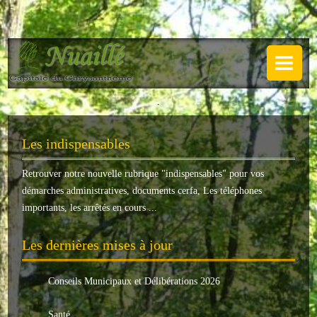
NUAILLÉ
Plan de Nuaillé
.
Sentiers pédestres
Les indispensables
Guide annuel
Retrouver notre nouvelle rubrique "
indispensables
" pour vos
Histoire
démarches administratives, documents cerfa, Les téléphones
Galerie
importants, les arrêtés en cours ...
LA MAIRIE
Les dernières mises à jour
Horaires
Conseils Municipaux et Délibérations 2026
Agence postale
Santé