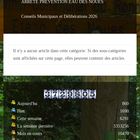
ARRETE PREVENTION EAU DES NOUES
Le PACS
Voter
Conseils Municipaux et Délibérations 2026
Bientôt 16 ans
Vos Papiers
Il n'y a aucun article dans cette catégorie. Si des sous-catégories
Urbanisme
sont affichées sur cette page, elles peuvent contenir des articles.
Adresses/Téléphone
Santé
Social
Aujourd'hu
860
Hier
1690
Culturel
Cette semaine
6291
Divers
La semaine dernière
3353256
Mois en cours
10470
Arrêtes en cours