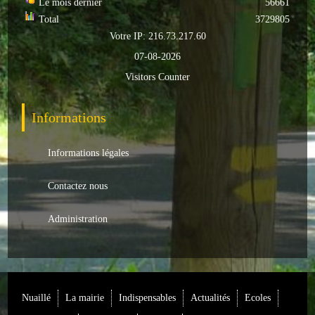
Le mois dernier
56661
Total
3729805
ACTUALITÉS
Votre IP: 216.73.217.60
07-08-2026
ECOLES
Visitors Counter
Ecole publique
Informations
Ecole privée
ASSOCIATIONS
Informations légales
Sportives
Contactez nous
Loisirs et animations
Administration
Services
Culturelles
Nuaillé
La mairie
Indispensables
Actualités
Ecoles
Parents d'élèves