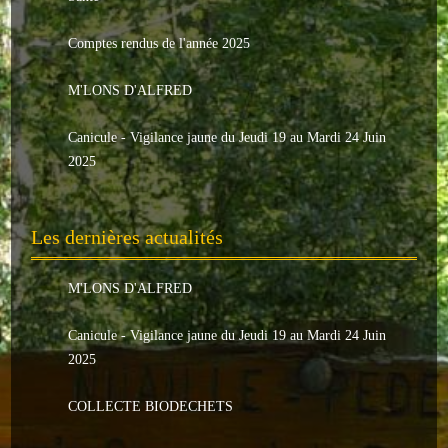
Le conseil municipal
Comptes rendus de l'année 2025
Les élus
M'LONS D'ALFRED
Les commissions
Canicule - Vigilance jaune du Jeudi 19 au Mardi 24 Juin
Les comptes rendus
2025
Le personnel communal
Les dernières actualités
L'Echo de Nuaillé
Tarifs et locations
M'LONS D'ALFRED
Galeries photos
Canicule - Vigilance jaune du Jeudi 19 au Mardi 24 Juin
2025
INDISPENSABLES
COLLECTE BIODECHETS
Nouveaux arrivants