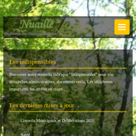
NUAILLÉ
Plan de Nuaillé
.
Sentiers pédestres
Les indispensables
Guide annuel
Retrouver notre nouvelle rubrique "
indispensables
" pour vos
Histoire
démarches administratives, documents cerfa, Les téléphones
Galerie
importants, les arrêtés en cours ...
LA MAIRIE
Les dernières mises à jour
Horaires
Conseils Municipaux et Délibérations 2026
Agence postale
Santé