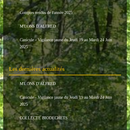
Le conseil municipal
Comptes rendus de l'année 2025
Les élus
M'LONS D'ALFRED
Les commissions
Canicule - Vigilance jaune du Jeudi 19 au Mardi 24 Juin
Les comptes rendus
2025
Le personnel communal
Les dernières actualités
L'Echo de Nuaillé
Tarifs et locations
M'LONS D'ALFRED
Galeries photos
Canicule - Vigilance jaune du Jeudi 19 au Mardi 24 Juin
2025
INDISPENSABLES
COLLECTE BIODECHETS
Nouveaux arrivants