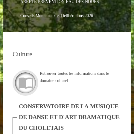
ARRETE PREVENTION EAU DES NOUES
Le PACS
Voter
Conseils Municipaux et Délibérations 2026
Bientôt 16 ans
Vos Papiers
Culture
Urbanisme
Adresses/Téléphone
Retrouver toutes les informations dans le
Santé
domaine culturel.
Social
CONSERVATOIRE DE LA MUSIQUE
Culturel
DE DANSE ET D'ART DRAMATIQUE
Divers
DU CHOLETAIS
Arrêtes en cours