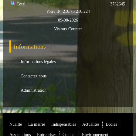
Total
3732645
Loisirs
Votre IP: 216.73.216.224
Batiments/TP
09-08-2026
Visitors Counter
Services
CONTACT
Informations
ENVIRONNEMENT
Informations légales
Informations générales
Contactez nous
Actualités
Administration
Nuaillé
La mairie
Indispensables
Actualités
Ecoles
Associations
Entreprises
Contact
Environnement