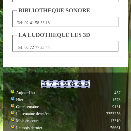
Autres
BIBLIOTHEQUE SONORE
ENTREPRISES
Tel: 02 41 58 33 18
L'agriculture
LA LUDOTHEQUE LES 3D
Capitale du chrysanthème
Tel: 02 72 77 23 44
Nos entreprises
Industries
Transports
Aujourd'hu
457
Commerces
Hier
1573
Cette semaine
9131
Hotels/Restaurants
La semaine dernière
3353256
Mois en cours
13310
Garages
Le mois dernier
56661