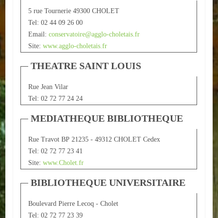
5 rue Tournerie 49300 CHOLET
ACTUALITÉS
Tel: 02 44 09 26 00
Email:
conservatoire@agglo-choletais.fr
ECOLES
Site:
www.agglo-choletais.fr
Ecole publique
THEATRE SAINT LOUIS
Ecole privée
Rue Jean Vilar
Tel: 02 72 77 24 24
ASSOCIATIONS
MEDIATHEQUE BIBLIOTHEQUE
Sportives
Rue Travot BP 21235 - 49312 CHOLET Cedex
Loisirs et animations
Tel: 02 72 77 23 41
Site:
www.Cholet.fr
Services
BIBLIOTHEQUE UNIVERSITAIRE
Culturelles
Boulevard Pierre Lecoq - Cholet
Parents d'élèves
Tel: 02 72 77 23 39