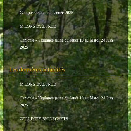
Le conseil municipal
Comptes rendus de l'année 2025
Les élus
M'LONS D'ALFRED
Les commissions
Canicule - Vigilance jaune du Jeudi 19 au Mardi 24 Juin
Les comptes rendus
2025
Le personnel communal
Les dernières actualités
L'Echo de Nuaillé
Tarifs et locations
M'LONS D'ALFRED
Galeries photos
Canicule - Vigilance jaune du Jeudi 19 au Mardi 24 Juin
2025
INDISPENSABLES
COLLECTE BIODECHETS
Nouveaux arrivants