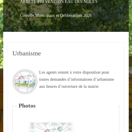
ARRETE PREVENTION EAU DES NOUES
Le PACS
Voter
Conseils Municipaux et Délibérations 2026
Bientôt 16 ans
Vos Papiers
Urbanisme
Urbanisme
Adresses/Téléphone
Les agents restent à votre disposition pour
Santé
toutes demandes d’informations d’urbanisme
aux heures d’ouverture de la mairie.
Social
Photos
Culturel
Divers
Arrêtes en cours