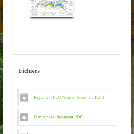
ACTUALITÉS
ECOLES
Ecole publique
Ecole privée
ASSOCIATIONS
Fichiers
Sportives
Loisirs et animations
Règlement PLU Nuaillé (document PDF)
Services
Culturelles
Plan zonage (document PDF)
Parents d'élèves