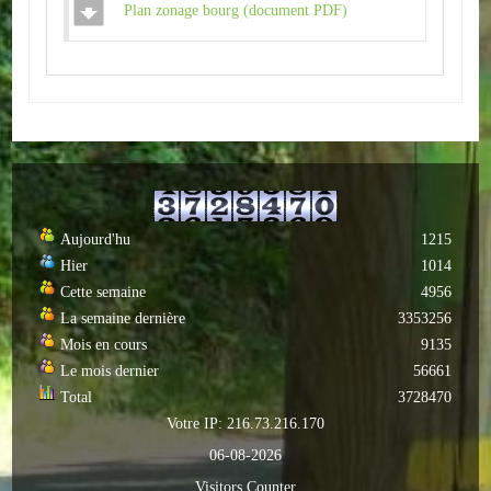
Plan zonage bourg (document PDF)
Autres
ENTREPRISES
L'agriculture
Capitale du chrysanthème
Nos entreprises
Aujourd'hu
1215
Hier
1014
Industries
Cette semaine
4956
Transports
La semaine dernière
3353256
Mois en cours
9135
Commerces
Le mois dernier
56661
Total
3728470
Hotels/Restaurants
Votre IP: 216.73.216.170
06-08-2026
Garages
Visitors Counter