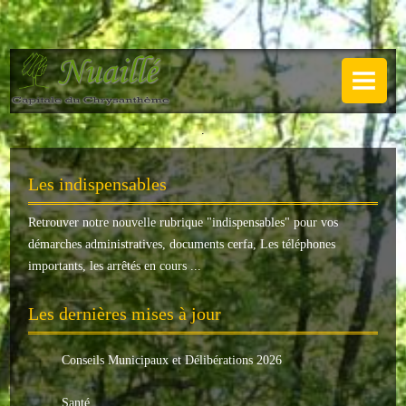
NUAILLÉ
Plan de Nuaillé
.
Sentiers pédestres
Les indispensables
Guide annuel
Retrouver notre nouvelle rubrique "
indispensables
" pour vos
Histoire
démarches administratives, documents cerfa, Les téléphones
Galerie
importants, les arrêtés en cours ...
LA MAIRIE
Les dernières mises à jour
Horaires
Conseils Municipaux et Délibérations 2026
Agence postale
Santé