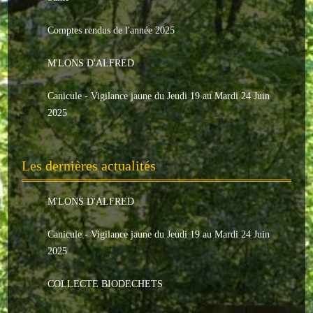
Le conseil municipal
Comptes rendus de l'année 2025
Les élus
M'LONS D'ALFRED
Les commissions
Canicule - Vigilance jaune du Jeudi 19 au Mardi 24 Juin
Les comptes rendus
2025
Le personnel communal
Les dernières actualités
L'Echo de Nuaillé
Tarifs et locations
M'LONS D'ALFRED
Galeries photos
Canicule - Vigilance jaune du Jeudi 19 au Mardi 24 Juin
2025
INDISPENSABLES
COLLECTE BIODECHETS
Nouveaux arrivants