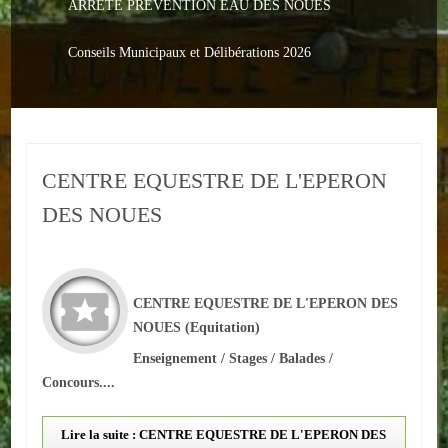
ARRETE PREVENTION EAU DES NOUES
Le PACS
Voter
Conseils Municipaux et Délibérations 2026
Bientôt 16 ans
Vos Papiers
CENTRE EQUESTRE DE L'EPERON
Urbanisme
DES NOUES
Adresses/Téléphone
Santé
CENTRE EQUESTRE DE L'EPERON DES
Social
NOUES
(Equitation)
Culturel
Enseignement / Stages / Balades /
Concours....
Divers
Lire la suite : CENTRE EQUESTRE DE L'EPERON DES
Arrêtes en cours