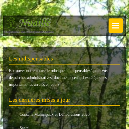
NUAILLÉ
Plan de Nuaillé
.
Sentiers pédestres
Les indispensables
Guide annuel
Retrouver notre nouvelle rubrique "
indispensables
" pour vos
Histoire
démarches administratives, documents cerfa, Les téléphones
Galerie
importants, les arrêtés en cours ...
LA MAIRIE
Les dernières mises à jour
Horaires
Conseils Municipaux et Délibérations 2026
Agence postale
Santé