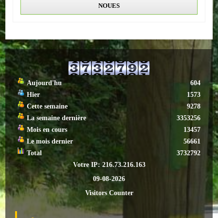
NOUES
ACTUALITÉS
ECOLES
Ecole publique
Ecole privée
Aujourd'hu
604
Hier
1573
ASSOCIATIONS
Cette semaine
9278
La semaine dernière
3353256
Sportives
Mois en cours
13457
Le mois dernier
56661
Loisirs et animations
Total
3732792
Votre IP: 216.73.216.163
Services
09-08-2026
Culturelles
Visitors Counter
Parents d'élèves