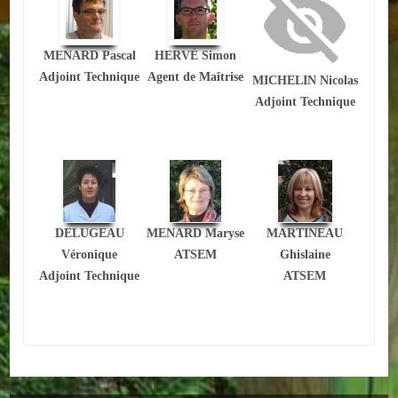
ACTUALITÉS
MENARD Pascal
HERVÉ Simon
ECOLES
Adjoint Technique
Agent de Maîtrise
MICHELIN Nicolas
Adjoint Technique
Ecole publique
Ecole privée
ASSOCIATIONS
Sportives
DELUGEAU
MENARD Maryse
MARTINEAU
Véronique
ATSEM
Ghislaine
Loisirs et animations
Adjoint Technique
ATSEM
Services
Culturelles
Parents d'élèves