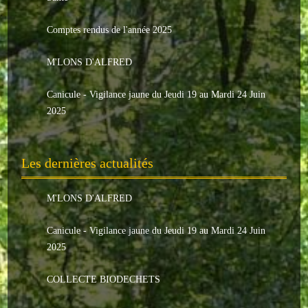
Le conseil municipal
Comptes rendus de l'année 2025
Les élus
M'LONS D'ALFRED
Les commissions
Canicule - Vigilance jaune du Jeudi 19 au Mardi 24 Juin
Les comptes rendus
2025
Le personnel communal
Les dernières actualités
L'Echo de Nuaillé
Tarifs et locations
M'LONS D'ALFRED
Galeries photos
Canicule - Vigilance jaune du Jeudi 19 au Mardi 24 Juin
2025
INDISPENSABLES
COLLECTE BIODECHETS
Nouveaux arrivants