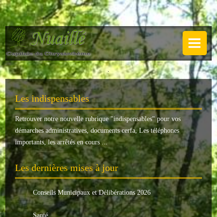
NUAILLÉ
Plan de Nuaillé
.
Sentiers pédestres
Les indispensables
Guide annuel
Retrouver notre nouvelle rubrique "
indispensables
" pour vos
Histoire
démarches administratives, documents cerfa, Les téléphones
Galerie
importants, les arrêtés en cours ...
LA MAIRIE
Les dernières mises à jour
Horaires
Conseils Municipaux et Délibérations 2026
Agence postale
Santé