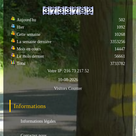
Autres
Aujourd'hu
502
ENTREPRISES
Hier
1092
Cette semaine
10268
L'agriculture
La semaine dernière
3353256
Capitale du chrysanthème
Mois en cours
14447
Le mois dernier
56661
Nos entreprises
Total
3733782
Votre IP: 216.73.217.52
Industries
10-08-2026
Transports
Visitors Counter
Commerces
Informations
Hotels/Restaurants
Informations légales
Garages
Contactez nous