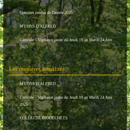
Le conseil municipal
Comptes rendus de l'année 2025
Les élus
M'LONS D'ALFRED
Les commissions
Canicule - Vigilance jaune du Jeudi 19 au Mardi 24 Juin
Les comptes rendus
2025
Le personnel communal
Les dernières actualités
L'Echo de Nuaillé
Tarifs et locations
M'LONS D'ALFRED
Galeries photos
Canicule - Vigilance jaune du Jeudi 19 au Mardi 24 Juin
2025
INDISPENSABLES
COLLECTE BIODECHETS
Nouveaux arrivants