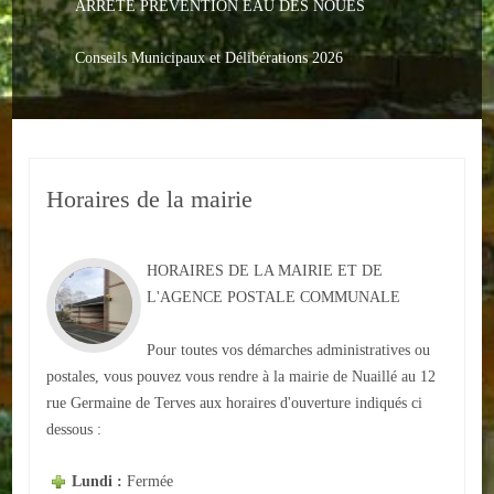
ARRETE PREVENTION EAU DES NOUES
Le PACS
Voter
Conseils Municipaux et Délibérations 2026
Bientôt 16 ans
Vos Papiers
Horaires de la mairie
Urbanisme
Adresses/Téléphone
HORAIRES DE LA MAIRIE ET DE
Santé
L'AGENCE POSTALE COMMUNALE
Social
Pour toutes vos démarches administratives ou
postales, vous pouvez vous rendre à la mairie de Nuaillé au 12
Culturel
rue Germaine de Terves aux horaires d'ouverture indiqués ci
dessous :
Divers
Lundi :
Fermée
Arrêtes en cours