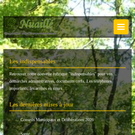
NUAILLÉ
Plan de Nuaillé
.
Sentiers pédestres
Les indispensables
Guide annuel
Retrouver notre nouvelle rubrique "
indispensables
" pour vos
Histoire
démarches administratives, documents cerfa, Les téléphones
Galerie
importants, les arrêtés en cours ...
LA MAIRIE
Les dernières mises à jour
Horaires
Conseils Municipaux et Délibérations 2026
Agence postale
Santé