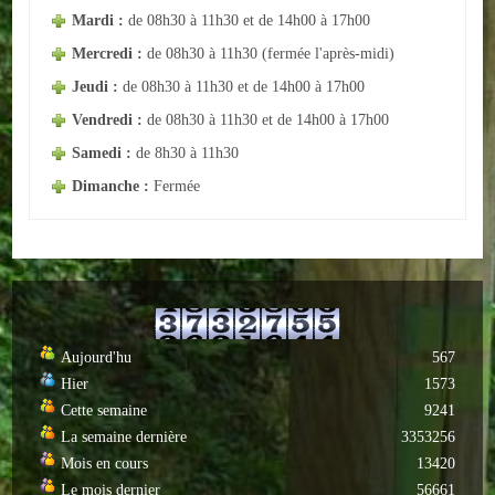
Mardi :
de 08h30 à 11h30 et de 14h00 à 17h00
ACTUALITÉS
Mercredi :
de 08h30 à 11h30 (fermée l'après-midi)
Jeudi :
de 08h30 à 11h30 et de 14h00 à 17h00
ECOLES
Vendredi :
de 08h30 à 11h30 et de 14h00 à 17h00
Ecole publique
Samedi :
de 8h30 à 11h30
Dimanche :
Fermée
Ecole privée
ASSOCIATIONS
Sportives
Loisirs et animations
Aujourd'hu
567
Services
Hier
1573
Cette semaine
9241
Culturelles
La semaine dernière
3353256
Mois en cours
13420
Parents d'élèves
Le mois dernier
56661