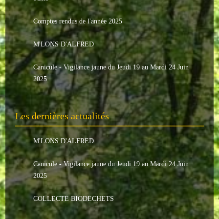
Le conseil municipal
Comptes rendus de l'année 2025
Les élus
M'LONS D'ALFRED
Les commissions
Canicule - Vigilance jaune du Jeudi 19 au Mardi 24 Juin
Les comptes rendus
2025
Le personnel communal
Les dernières actualités
L'Echo de Nuaillé
Tarifs et locations
M'LONS D'ALFRED
Galeries photos
Canicule - Vigilance jaune du Jeudi 19 au Mardi 24 Juin
2025
INDISPENSABLES
COLLECTE BIODECHETS
Nouveaux arrivants