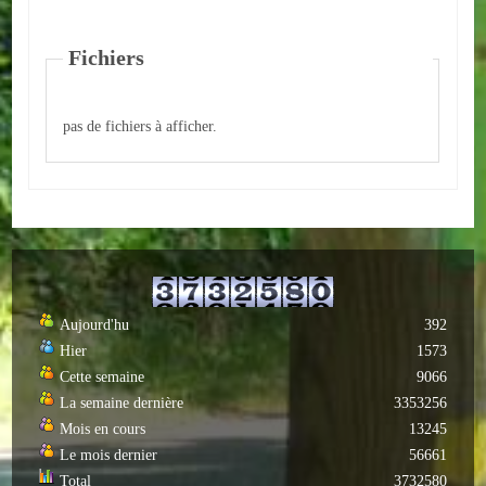
Loisirs
Fichiers
Batiments/TP
Services
pas de fichiers à afficher.
CONTACT
ENVIRONNEMENT
Informations générales
Actualités
Aujourd'hu
392
Hier
1573
Cette semaine
9066
La semaine dernière
3353256
Mois en cours
13245
Le mois dernier
56661
Total
3732580