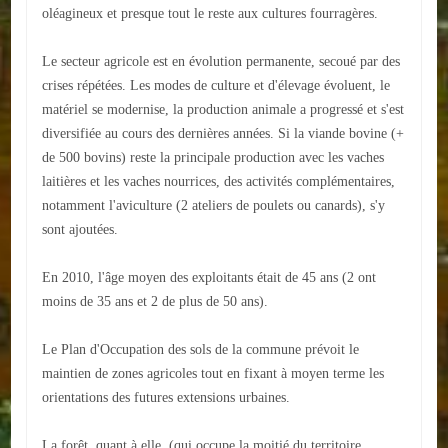
oléagineux et presque tout le reste aux cultures fourragères.
ACTUALITÉS
Le secteur agricole est en évolution permanente, secoué par des
ECOLES
crises répétées. Les modes de culture et d'élevage évoluent, le
matériel se modernise, la production animale a progressé et s'est
Ecole publique
diversifiée au cours des dernières années. Si la viande bovine (+
de 500 bovins) reste la principale production avec les vaches
Ecole privée
laitières et les vaches nourrices, des activités complémentaires,
notamment l'aviculture (2 ateliers de poulets ou canards), s'y
ASSOCIATIONS
sont ajoutées.
Sportives
En 2010, l'âge moyen des exploitants était de 45 ans (2 ont
Loisirs et animations
moins de 35 ans et 2 de plus de 50 ans).
Services
Le Plan d'Occupation des sols de la commune prévoit le
maintien de zones agricoles tout en fixant à moyen terme les
Culturelles
orientations des futures extensions urbaines.
Parents d'élèves
La forêt, quant à elle, (qui occupe la moitié du territoire