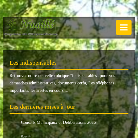
NUAILLÉ
Plan de Nuaillé
.
Sentiers pédestres
Les indispensables
Guide annuel
Retrouver notre nouvelle rubrique "
indispensables
" pour vos
Histoire
démarches administratives, documents cerfa, Les téléphones
Galerie
importants, les arrêtés en cours ...
LA MAIRIE
Les dernières mises à jour
Horaires
Conseils Municipaux et Délibérations 2026
Agence postale
Santé