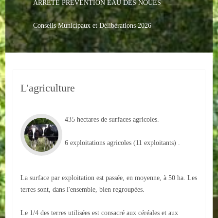
ARRETE PREVENTION EAU DES NOUES
Le PACS
Voter
Conseils Municipaux et Délibérations 2026
Bientôt 16 ans
Vos Papiers
L'agriculture
Urbanisme
Adresses/Téléphone
435 hectares de surfaces agricoles.
Santé
6 exploitations agricoles (11 exploitants) .
Social
Culturel
La surface par exploitation est passée, en moyenne, à 50 ha. Les
terres sont, dans l'ensemble, bien regroupées.
Divers
Le 1/4 des terres utilisées est consacré aux céréales et aux
Arrêtes en cours