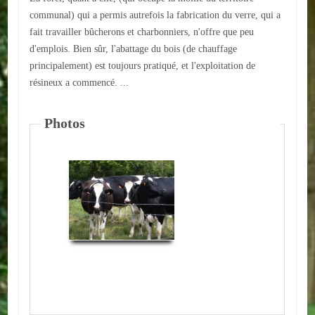
communal) qui a permis autrefois la fabrication du verre, qui a
Autres
fait travailler bûcherons et charbonniers, n'offre que peu
d'emplois. Bien sûr, l'abattage du bois (de chauffage
ENTREPRISES
principalement) est toujours pratiqué, et l'exploitation de
L'agriculture
résineux a commencé. ...
Capitale du chrysanthème
Photos
Nos entreprises
Industries
Transports
Commerces
Hotels/Restaurants
Garages