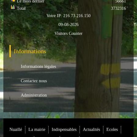
Le mois dernier
56661
Total
3732316
ACTUALITÉS
Votre IP: 216.73.216.150
09-08-2026
ECOLES
Visitors Counter
Ecole publique
Informations
Ecole privée
ASSOCIATIONS
Informations légales
Sportives
Contactez nous
Loisirs et animations
Administration
Services
Culturelles
Nuaillé
La mairie
Indispensables
Actualités
Ecoles
Parents d'élèves