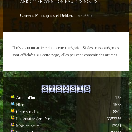
ARRETE PREVENTION EAU DES NOUES
Le PACS
Voter
Conseils Municipaux et Délibérations 2026
Bientôt 16 ans
Vos Papiers
Il n'y a aucun article dans cette catégorie. Si des sous-catégories
Urbanisme
sont affichées sur cette page, elles peuvent contenir des articles.
Adresses/Téléphone
Santé
Social
Aujourd'hu
128
Hier
1573
Culturel
Cette semaine
8802
Divers
La semaine dernière
3353256
Mois en cours
12981
Arrêtes en cours