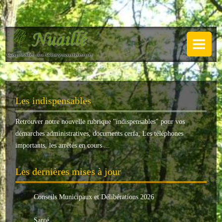
NUAILLÉ
Plan de Nuaillé
.
Sentiers pédestres
Les indispensables
Guide annuel
Retrouver notre nouvelle rubrique "
indispensables
" pour vos
Histoire
démarches administratives, documents cerfa, Les téléphones
Galerie
importants, les arrêtés en cours ...
LA MAIRIE
Les dernières mises à jour
Horaires
Conseils Municipaux et Délibérations 2026
Agence postale
Santé