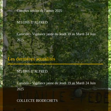
Le conseil municipal
Comptes rendus de l'année 2025
Les élus
M'LONS D'ALFRED
Les commissions
Canicule - Vigilance jaune du Jeudi 19 au Mardi 24 Juin
Les comptes rendus
2025
Le personnel communal
Les dernières actualités
L'Echo de Nuaillé
Tarifs et locations
M'LONS D'ALFRED
Galeries photos
Canicule - Vigilance jaune du Jeudi 19 au Mardi 24 Juin
2025
INDISPENSABLES
COLLECTE BIODECHETS
Nouveaux arrivants