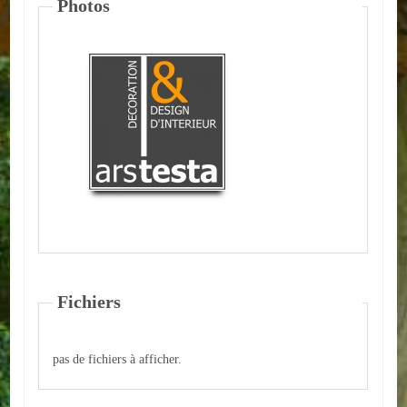
Photos
ACTUALITÉS
ECOLES
Ecole publique
Ecole privée
ASSOCIATIONS
Sportives
Loisirs et animations
Fichiers
Services
Culturelles
pas de fichiers à afficher.
Parents d'élèves