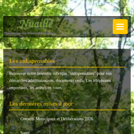
NUAILLÉ
Plan de Nuaillé
.
Sentiers pédestres
Les indispensables
Guide annuel
Retrouver notre nouvelle rubrique "
indispensables
" pour vos
Histoire
démarches administratives, documents cerfa, Les téléphones
Galerie
importants, les arrêtés en cours ...
LA MAIRIE
Les dernières mises à jour
Horaires
Conseils Municipaux et Délibérations 2026
Agence postale
Santé