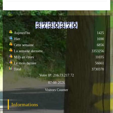
Autres
ENTREPRISES
L'agriculture
Aujourd'hu
1425
Hier
1690
Capitale du chrysanthème
Cette semaine
6856
Nos entreprises
La semaine dernière
3353256
Mois en cours
11035
Industries
Le mois dernier
56661
Total
3730370
Transports
Votre IP: 216.73.217.72
07-08-2026
Commerces
Visitors Counter
Hotels/Restaurants
Informations
Garages