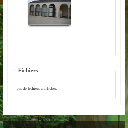
ACTUALITÉS
ECOLES
Ecole publique
Ecole privée
ASSOCIATIONS
Fichiers
Sportives
Loisirs et animations
pas de fichiers à afficher.
Services
Culturelles
Parents d'élèves