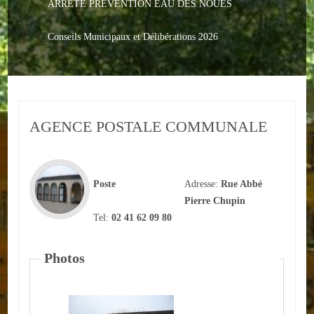
ARRETE PREVENTION EAU DES NOUES
Le PACS
Voter
Conseils Municipaux et Délibérations 2026
Bientôt 16 ans
Vos Papiers
AGENCE POSTALE COMMUNALE
Urbanisme
Adresses/Téléphone
Poste
Adresse:
Rue Abbé
Santé
Pierre Chupin
Tel:
02 41 62 09 80
Social
Culturel
Photos
Divers
Arrêtes en cours