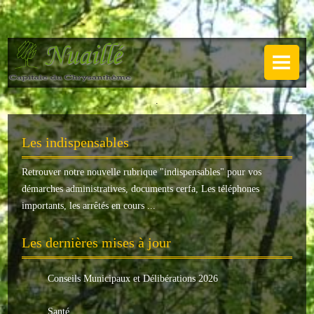
NUAILLÉ
Plan de Nuaillé
.
Sentiers pédestres
Les indispensables
Guide annuel
Retrouver notre nouvelle rubrique "
indispensables
" pour vos
Histoire
démarches administratives, documents cerfa, Les téléphones
Galerie
importants, les arrêtés en cours ...
LA MAIRIE
Les dernières mises à jour
Horaires
Conseils Municipaux et Délibérations 2026
Agence postale
Santé