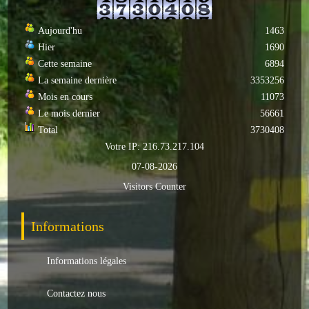
Autres
Aujourd'hu
1463
Hier
1690
ENTREPRISES
Cette semaine
6894
L'agriculture
La semaine dernière
3353256
Mois en cours
11073
Capitale du chrysanthème
Le mois dernier
56661
Total
3730408
Nos entreprises
Votre IP: 216.73.217.104
07-08-2026
Industries
Visitors Counter
Transports
Informations
Commerces
Hotels/Restaurants
Informations légales
Garages
Contactez nous