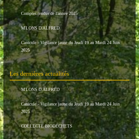
Le conseil municipal
Comptes rendus de l'année 2025
Les élus
M'LONS D'ALFRED
Les commissions
Canicule - Vigilance jaune du Jeudi 19 au Mardi 24 Juin
Les comptes rendus
2025
Le personnel communal
Les dernières actualités
L'Echo de Nuaillé
Tarifs et locations
M'LONS D'ALFRED
Galeries photos
Canicule - Vigilance jaune du Jeudi 19 au Mardi 24 Juin
2025
INDISPENSABLES
COLLECTE BIODECHETS
Nouveaux arrivants