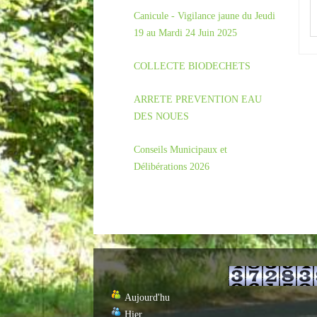
Canicule - Vigilance jaune du Jeudi
19 au Mardi 24 Juin 2025
COLLECTE BIODECHETS
ARRETE PREVENTION EAU
DES NOUES
Conseils Municipaux et
Délibérations 2026
Aujourd'hu
Hier