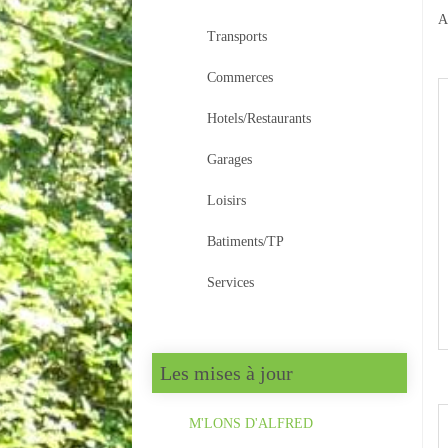
A
Transports
Commerces
Hotels/Restaurants
Garages
Loisirs
Batiments/TP
Services
Les mises à jour
M'LONS D'ALFRED