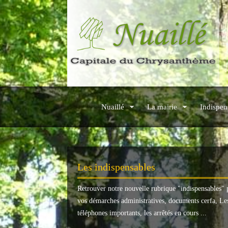
Nuaillé
La mairie
Indispen
Les indispensables
Retrouver notre nouvelle rubrique "
indispensables
" 
vos démarches administratives, documents cerfa, Le
téléphones importants, les arrêtés en cours ...