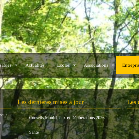
sables
Actualités
Ecoles
Associations
Entrepri
.
Les dernières mises à jour
Les 
pour
Conseils Municipaux et Délibérations 2026
s
Santé