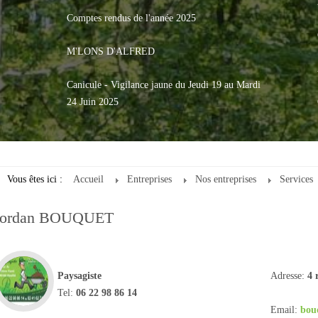
Comptes rendus de l'année 2025
M'LONS D'ALFRED
Canicule - Vigilance jaune du Jeudi 19 au Mardi
24 Juin 2025
Vous êtes ici :
Accueil
Entreprises
Nos entreprises
Services
Jordan BOUQUET
Paysagiste
Adresse:
4 
Tel:
06 22 98 86 14
Email:
bou