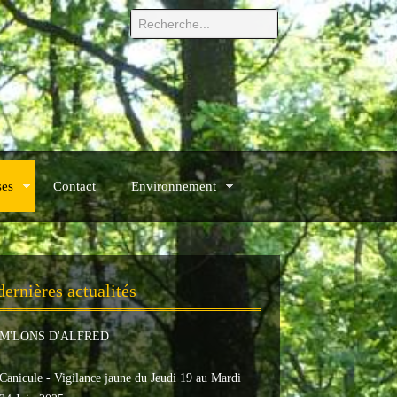
ses
Contact
Environnement
dernières actualités
M'LONS D'ALFRED
Canicule - Vigilance jaune du Jeudi 19 au Mardi