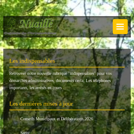
NUAILLÉ
Plan de Nuaillé
.
Sentiers pédestres
Les indispensables
Guide annuel
Retrouver notre nouvelle rubrique "
indispensables
" pour vos
Histoire
démarches administratives, documents cerfa, Les téléphones
Galerie
importants, les arrêtés en cours ...
LA MAIRIE
Les dernières mises à jour
Horaires
Conseils Municipaux et Délibérations 2026
Agence postale
Santé