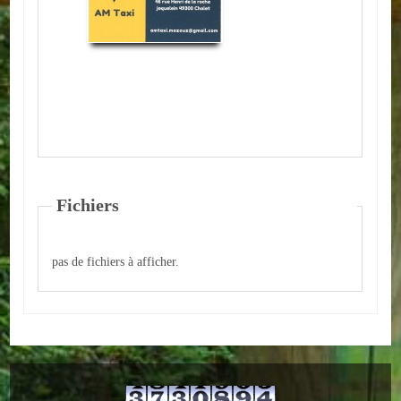
ACTUALITÉS
ECOLES
Ecole publique
Ecole privée
ASSOCIATIONS
Fichiers
Sportives
pas de fichiers à afficher.
Loisirs et animations
Services
Culturelles
Parents d'élèves