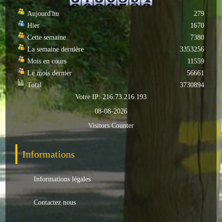
Autres
Aujourd'hu
279
Hier
1670
ENTREPRISES
Cette semaine
7380
La semaine dernière
3353256
L'agriculture
Mois en cours
11559
Le mois dernier
56661
Capitale du chrysanthème
Total
3730894
Votre IP: 216.73.216.193
Nos entreprises
08-08-2026
Industries
Visitors Counter
Transports
Informations
Commerces
Informations légales
Hotels/Restaurants
Contactez nous
Garages