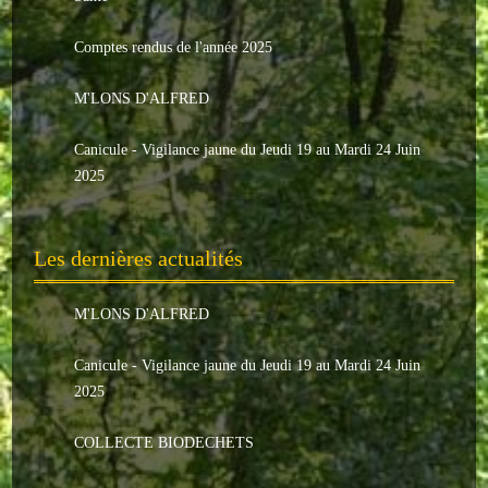
Le conseil municipal
Comptes rendus de l'année 2025
Les élus
M'LONS D'ALFRED
Les commissions
Canicule - Vigilance jaune du Jeudi 19 au Mardi 24 Juin
Les comptes rendus
2025
Le personnel communal
Les dernières actualités
L'Echo de Nuaillé
Tarifs et locations
M'LONS D'ALFRED
Galeries photos
Canicule - Vigilance jaune du Jeudi 19 au Mardi 24 Juin
2025
INDISPENSABLES
COLLECTE BIODECHETS
Nouveaux arrivants