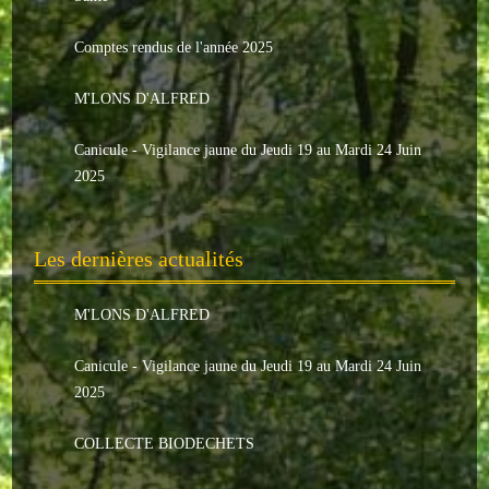
Le conseil municipal
Comptes rendus de l'année 2025
Les élus
M'LONS D'ALFRED
Les commissions
Canicule - Vigilance jaune du Jeudi 19 au Mardi 24 Juin
Les comptes rendus
2025
Le personnel communal
Les dernières actualités
L'Echo de Nuaillé
Tarifs et locations
M'LONS D'ALFRED
Galeries photos
Canicule - Vigilance jaune du Jeudi 19 au Mardi 24 Juin
2025
INDISPENSABLES
COLLECTE BIODECHETS
Nouveaux arrivants