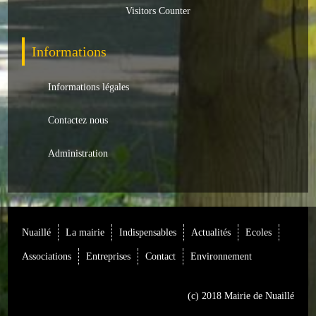
Loisirs
Visitors Counter
Batiments/TP
Informations
Services
Informations légales
CONTACT
Contactez nous
ENVIRONNEMENT
Administration
Informations générales
Actualités
Nuaillé
La mairie
Indispensables
Actualités
Ecoles
Associations
Entreprises
Contact
Environnement
(c) 2018 Mairie de Nuaillé