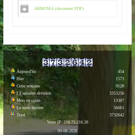
Autres
ARMONIA (document PDF)
ENTREPRISES
L'agriculture
Capitale du chrysanthème
Nos entreprises
Aujourd'hu
454
Industries
Hier
1573
Cette semaine
9128
Transports
La semaine dernière
3353256
Commerces
Mois en cours
13307
Le mois dernier
56661
Hotels/Restaurants
Total
3732642
Votre IP: 216.73.216.28
Garages
09-08-2026