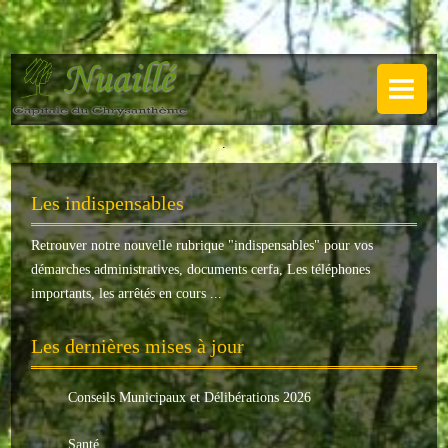
NUAILLÉ
Plan de Nuaillé
.
Sentiers pédestres
Les indispensables
Guide annuel
Retrouver notre nouvelle rubrique "
indispensables
" pour vos
Histoire
démarches administratives, documents cerfa, Les téléphones
Galerie
importants, les arrêtés en cours ...
LA MAIRIE
Les dernières mises à jour
Horaires
Conseils Municipaux et Délibérations 2026
Agence postale
Santé