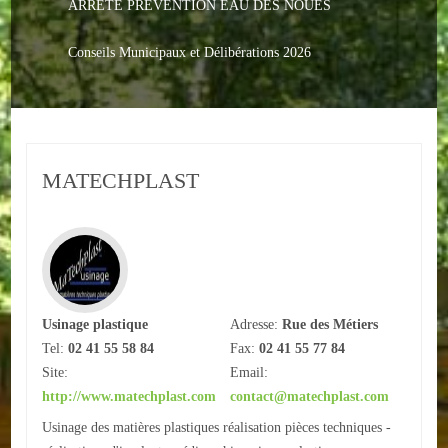
ARRETE PREVENTION EAU DES NOUES
Le PACS
Voter
Conseils Municipaux et Délibérations 2026
Bientôt 16 ans
Vos Papiers
MATECHPLAST
Urbanisme
Adresses/Téléphone
Santé
Social
Usinage plastique
Adresse:
Rue des Métiers
Tel:
02 41 55 58 84
Fax:
02 41 55 77 84
Culturel
Site:
Email:
http://www.matechplast.com
contact@matechplast.com
Divers
Usinage des matières plastiques réalisation pièces techniques -
Arrêtes en cours