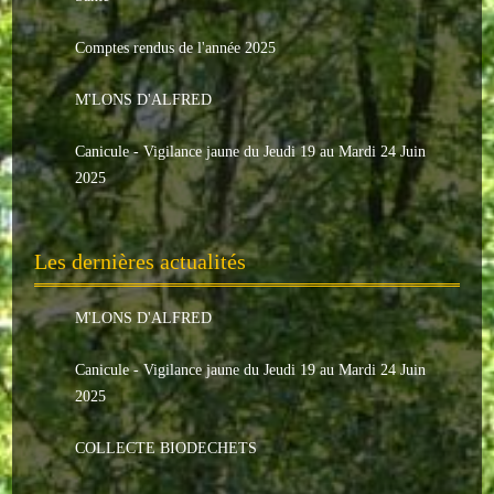
Le conseil municipal
Comptes rendus de l'année 2025
Les élus
M'LONS D'ALFRED
Les commissions
Canicule - Vigilance jaune du Jeudi 19 au Mardi 24 Juin
Les comptes rendus
2025
Le personnel communal
Les dernières actualités
L'Echo de Nuaillé
Tarifs et locations
M'LONS D'ALFRED
Galeries photos
Canicule - Vigilance jaune du Jeudi 19 au Mardi 24 Juin
2025
INDISPENSABLES
COLLECTE BIODECHETS
Nouveaux arrivants