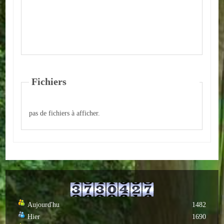
Autres
ENTREPRISES
L'agriculture
Capitale du chrysanthème
Fichiers
Nos entreprises
pas de fichiers à afficher.
Industries
Transports
Commerces
Hotels/Restaurants
Aujourd'hu
1482
Garages
Hier
1690