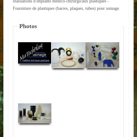
réalisations d'implants médico-chirurgicaux plastiques -
Fourniture de plastiques (barres, plaques, tubes) pour usinage.
ACTUALITÉS
Photos
ECOLES
Ecole publique
Ecole privée
ASSOCIATIONS
Sportives
Loisirs et animations
Services
Culturelles
Parents d'élèves