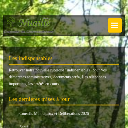
NUAILLÉ
Plan de Nuaillé
.
Sentiers pédestres
Les indispensables
Guide annuel
Retrouver notre nouvelle rubrique "
indispensables
" pour vos
Histoire
démarches administratives, documents cerfa, Les téléphones
Galerie
importants, les arrêtés en cours ...
LA MAIRIE
Les dernières mises à jour
Horaires
Conseils Municipaux et Délibérations 2026
Agence postale
Santé