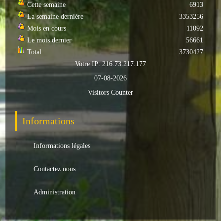
Cette semaine
6913
Loisirs
La semaine dernière
3353256
Mois en cours
11092
Batiments/TP
Le mois dernier
56661
Services
Total
3730427
Votre IP: 216.73.217.177
CONTACT
07-08-2026
Visitors Counter
ENVIRONNEMENT
Informations générales
Informations
Actualités
Informations légales
Contactez nous
Administration