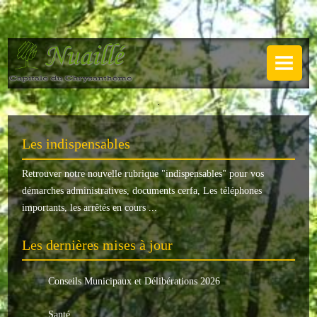
NUAILLÉ
Plan de Nuaillé
.
Sentiers pédestres
Les indispensables
Guide annuel
Retrouver notre nouvelle rubrique "
indispensables
" pour vos
Histoire
démarches administratives, documents cerfa, Les téléphones
Galerie
importants, les arrêtés en cours ...
LA MAIRIE
Les dernières mises à jour
Horaires
Conseils Municipaux et Délibérations 2026
Agence postale
Santé