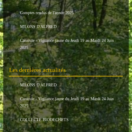
Le conseil municipal
Comptes rendus de l'année 2025
Les élus
M'LONS D'ALFRED
Les commissions
Canicule - Vigilance jaune du Jeudi 19 au Mardi 24 Juin
Les comptes rendus
2025
Le personnel communal
Les dernières actualités
L'Echo de Nuaillé
Tarifs et locations
M'LONS D'ALFRED
Galeries photos
Canicule - Vigilance jaune du Jeudi 19 au Mardi 24 Juin
2025
INDISPENSABLES
COLLECTE BIODECHETS
Nouveaux arrivants