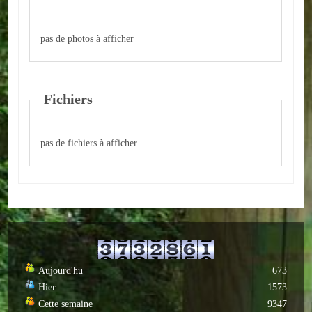
ACTUALITÉS
pas de photos à afficher
ECOLES
Ecole publique
Fichiers
Ecole privée
pas de fichiers à afficher.
ASSOCIATIONS
Sportives
Loisirs et animations
Services
Culturelles
Aujourd'hu
673
Hier
1573
Parents d'élèves
Cette semaine
9347