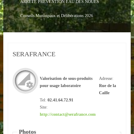
ARRETE PREVENTION EAU DES NOUES
Le PACS
Voter
Conseils Municipaux et Délibérations 2026
Bientôt 16 ans
Vos Papiers
SERAFRANCE
Urbanisme
Adresses/Téléphone
Valorisation de sous-produits
Adresse:
Santé
pour usage laboratoire
Rue de la
Caille
Social
Tel:
02.41.64.72.91
Culturel
Site:
http://
contact@serafrance.com
Divers
Photos
Arrêtes en cours