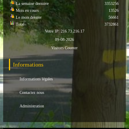
La semaine dernière
3353256
Autres
Mois en cours
13526
Le mois dernier
56661
ENTREPRISES
Total
3732861
Votre IP: 216.73.216.17
L'agriculture
09-08-2026
Capitale du chrysanthème
Visitors Counter
Nos entreprises
Informations
Industries
Informations légales
Transports
Contactez nous
Commerces
Administration
Hotels/Restaurants
Garages