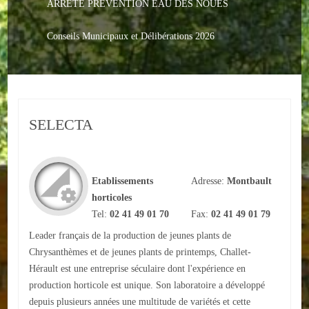
ARRETE PREVENTION EAU DES NOUES
Le PACS
Voter
Conseils Municipaux et Délibérations 2026
Bientôt 16 ans
Vos Papiers
SELECTA
Urbanisme
Adresses/Téléphone
Etablissements
Adresse:
Montbault
Santé
horticoles
Tel:
02 41 49 01 70
Fax:
02 41 49 01 79
Social
Leader français de la production de jeunes plants de
Culturel
Chrysanthèmes et de jeunes plants de printemps, Challet-
Hérault est une entreprise séculaire dont l'expérience en
Divers
production horticole est unique. Son laboratoire a développé
depuis plusieurs années une multitude de variétés et cette
Arrêtes en cours