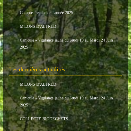
Le conseil municipal
Comptes rendus de l'année 2025
Les élus
M'LONS D'ALFRED
Les commissions
Canicule - Vigilance jaune du Jeudi 19 au Mardi 24 Juin
Les comptes rendus
2025
Le personnel communal
Les dernières actualités
L'Echo de Nuaillé
Tarifs et locations
M'LONS D'ALFRED
Galeries photos
Canicule - Vigilance jaune du Jeudi 19 au Mardi 24 Juin
2025
INDISPENSABLES
COLLECTE BIODECHETS
Nouveaux arrivants