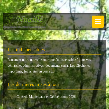
NUAILLÉ
Plan de Nuaillé
.
Sentiers pédestres
Les indispensables
Guide annuel
Retrouver notre nouvelle rubrique "
indispensables
" pour vos
Histoire
démarches administratives, documents cerfa, Les téléphones
Galerie
importants, les arrêtés en cours ...
LA MAIRIE
Les dernières mises à jour
Horaires
Conseils Municipaux et Délibérations 2026
Agence postale
Santé