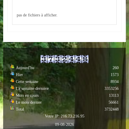
Autres
pas de fichiers à afficher.
ENTREPRISES
L'agriculture
Capitale du chrysanthème
Nos entreprises
Aujourd'hu
260
Industries
Hier
1573
Cette semaine
8934
Transports
La semaine dernière
3353256
Mois en cours
13113
Commerces
Le mois dernier
56661
Hotels/Restaurants
Total
3732448
Votre IP: 216.73.216.95
Garages
09-08-2026