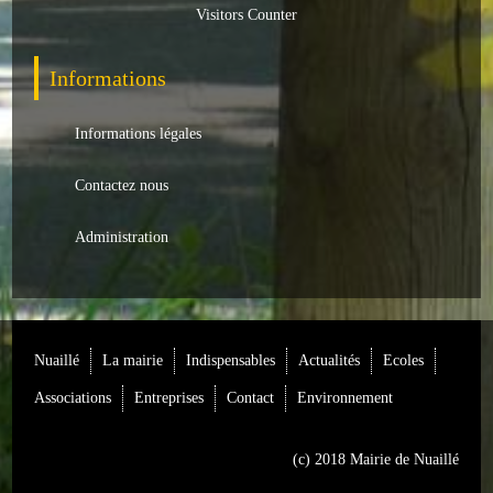
Visitors Counter
Loisirs
Batiments/TP
Informations
Services
Informations légales
CONTACT
Contactez nous
ENVIRONNEMENT
Administration
Informations générales
Actualités
Nuaillé
La mairie
Indispensables
Actualités
Ecoles
Associations
Entreprises
Contact
Environnement
(c) 2018 Mairie de Nuaillé