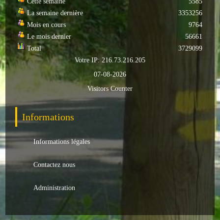
Cette semaine
5585
La semaine dernière
3353256
Autres
Mois en cours
9764
ENTREPRISES
Le mois dernier
56661
Total
3729099
L'agriculture
Votre IP: 216.73.216.205
07-08-2026
Capitale du chrysanthème
Visitors Counter
Nos entreprises
Informations
Industries
Informations légales
Transports
Commerces
Contactez nous
Hotels/Restaurants
Administration
Garages