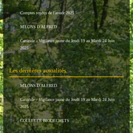
Le conseil municipal
Comptes rendus de l'année 2025
Les élus
M'LONS D'ALFRED
Les commissions
Canicule - Vigilance jaune du Jeudi 19 au Mardi 24 Juin
Les comptes rendus
2025
Le personnel communal
Les dernières actualités
L'Echo de Nuaillé
Tarifs et locations
M'LONS D'ALFRED
Galeries photos
Canicule - Vigilance jaune du Jeudi 19 au Mardi 24 Juin
2025
INDISPENSABLES
COLLECTE BIODECHETS
Nouveaux arrivants