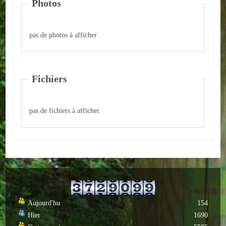
Photos
ACTUALITÉS
pas de photos à afficher
ECOLES
Ecole publique
Fichiers
Ecole privée
ASSOCIATIONS
pas de fichiers à afficher.
Sportives
Loisirs et animations
Services
Culturelles
Aujourd'hu
154
Hier
1690
Parents d'élèves