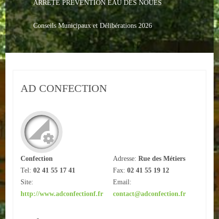
ARRETE PREVENTION EAU DES NOUES
Le PACS
Voter
Conseils Municipaux et Délibérations 2026
Bientôt 16 ans
Vos Papiers
AD CONFECTION
Urbanisme
Adresses/Téléphone
Santé
Social
Confection
Adresse:
Rue des Métiers
Tel:
02 41 55 17 41
Fax:
02 41 55 19 12
Culturel
Site:
Email:
http://www.adconfectionf.fr
contact@adconfection.fr
Divers
Arrêtes en cours