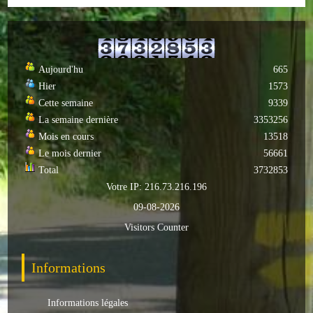
Autres
ENTREPRISES
Aujourd'hu
665
L'agriculture
Hier
1573
Cette semaine
9339
Capitale du chrysanthème
La semaine dernière
3353256
Mois en cours
13518
Nos entreprises
Le mois dernier
56661
Total
3732853
Industries
Votre IP: 216.73.216.196
Transports
09-08-2026
Visitors Counter
Commerces
Hotels/Restaurants
Informations
Garages
Informations légales