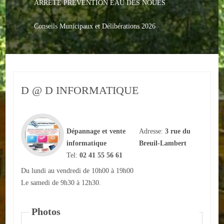
ARRETE PREVENTION EAU DES NOUES
Le PACS
Voter
Conseils Municipaux et Délibérations 2026
Bientôt 16 ans
Vos Papiers
D @ D INFORMATIQUE
Urbanisme
Adresses/Téléphone
Dépannage et vente
Adresse:
3 rue du
Santé
informatique
Breuil-Lambert
Tel:
02 41 55 56 61
Social
Du lundi au vendredi de 10h00 à 19h00
Culturel
Le samedi de 9h30 à 12h30.
Divers
Photos
Arrêtes en cours