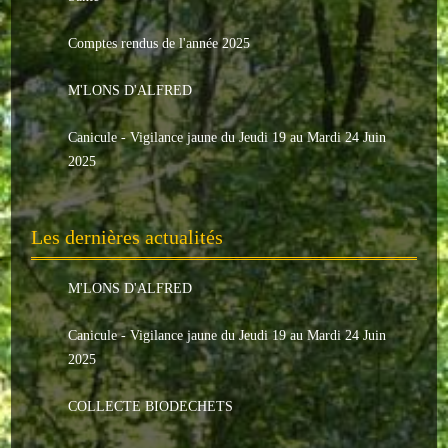
Le conseil municipal
Comptes rendus de l'année 2025
Les élus
M'LONS D'ALFRED
Les commissions
Canicule - Vigilance jaune du Jeudi 19 au Mardi 24 Juin
Les comptes rendus
2025
Le personnel communal
Les dernières actualités
L'Echo de Nuaillé
Tarifs et locations
M'LONS D'ALFRED
Galeries photos
Canicule - Vigilance jaune du Jeudi 19 au Mardi 24 Juin
2025
INDISPENSABLES
COLLECTE BIODECHETS
Nouveaux arrivants