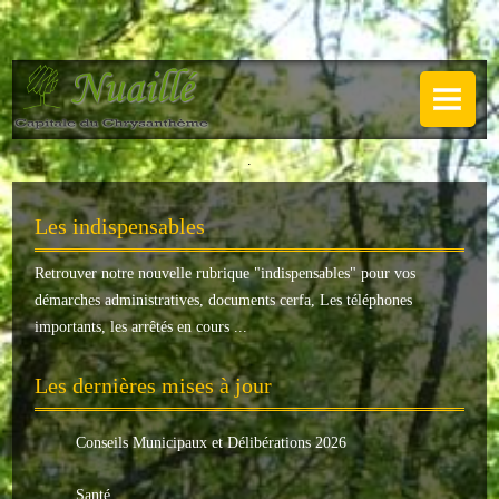
NUAILLÉ
Plan de Nuaillé
.
Sentiers pédestres
Les indispensables
Guide annuel
Retrouver notre nouvelle rubrique "
indispensables
" pour vos
Histoire
démarches administratives, documents cerfa, Les téléphones
Galerie
importants, les arrêtés en cours ...
LA MAIRIE
Les dernières mises à jour
Horaires
Conseils Municipaux et Délibérations 2026
Agence postale
Santé