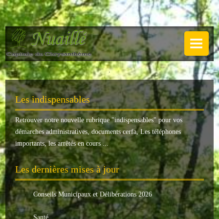
NUAILLÉ
Plan de Nuaillé
.
Sentiers pédestres
Les indispensables
Guide annuel
Retrouver notre nouvelle rubrique "
indispensables
" pour vos
Histoire
démarches administratives, documents cerfa, Les téléphones
Galerie
importants, les arrêtés en cours ...
LA MAIRIE
Les dernières mises à jour
Horaires
Conseils Municipaux et Délibérations 2026
Agence postale
Santé