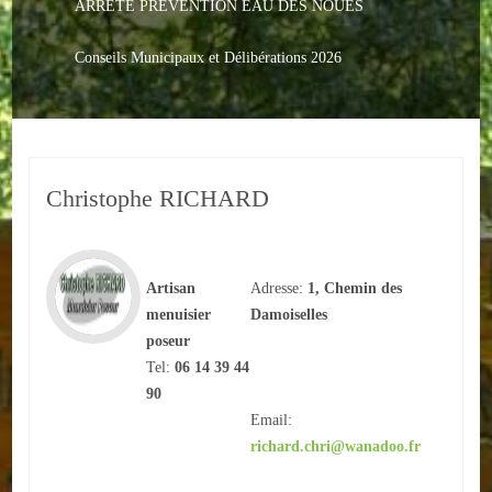
ARRETE PREVENTION EAU DES NOUES
Le PACS
Voter
Conseils Municipaux et Délibérations 2026
Bientôt 16 ans
Vos Papiers
Christophe RICHARD
Urbanisme
Adresses/Téléphone
Artisan
Adresse:
1, Chemin des
Santé
menuisier
Damoiselles
poseur
Social
Tel:
06 14 39 44
Culturel
90
Email:
Divers
richard.chri@wanadoo.fr
Arrêtes en cours