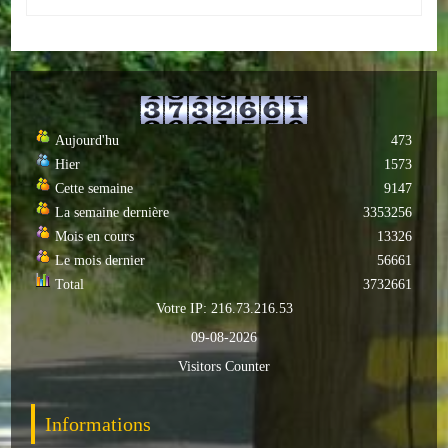
Autres
ENTREPRISES
L'agriculture
Aujourd'hu
473
Capitale du chrysanthème
Hier
1573
Cette semaine
9147
Nos entreprises
La semaine dernière
3353256
Mois en cours
13326
Industries
Le mois dernier
56661
Total
3732661
Transports
Votre IP: 216.73.216.53
Commerces
09-08-2026
Visitors Counter
Hotels/Restaurants
Garages
Informations