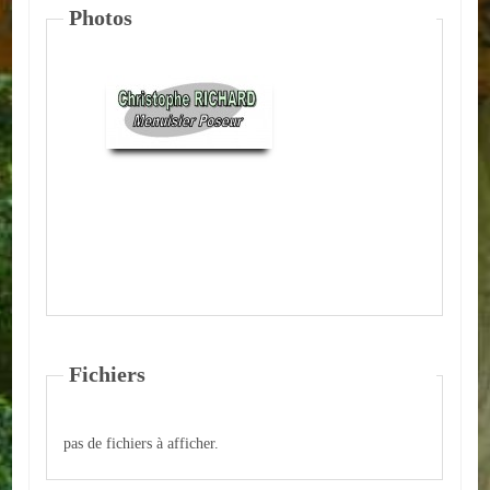
Photos
ACTUALITÉS
ECOLES
Ecole publique
Ecole privée
ASSOCIATIONS
Sportives
Loisirs et animations
Fichiers
Services
Culturelles
pas de fichiers à afficher.
Parents d'élèves