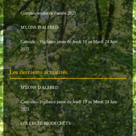
Le conseil municipal
Comptes rendus de l'année 2025
Les élus
M'LONS D'ALFRED
Les commissions
Canicule - Vigilance jaune du Jeudi 19 au Mardi 24 Juin
Les comptes rendus
2025
Le personnel communal
Les dernières actualités
L'Echo de Nuaillé
Tarifs et locations
M'LONS D'ALFRED
Galeries photos
Canicule - Vigilance jaune du Jeudi 19 au Mardi 24 Juin
2025
INDISPENSABLES
COLLECTE BIODECHETS
Nouveaux arrivants