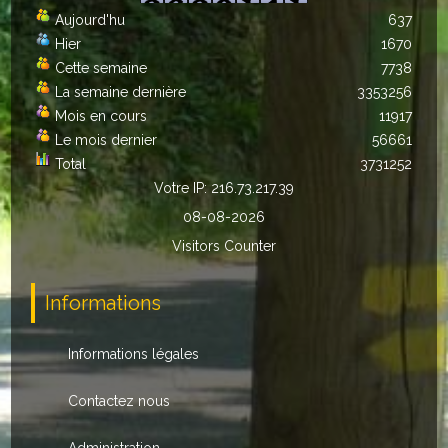
Aujourd'hu
637
Autres
Hier
1670
Cette semaine
7738
ENTREPRISES
La semaine dernière
3353256
L'agriculture
Mois en cours
11917
Le mois dernier
56661
Capitale du chrysanthème
Total
3731252
Votre IP: 216.73.217.39
Nos entreprises
08-08-2026
Industries
Visitors Counter
Transports
Informations
Commerces
Informations légales
Hotels/Restaurants
Contactez nous
Garages