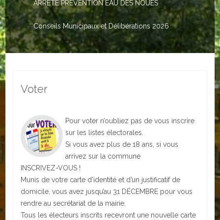
ARRETE PREVENTION EAU DES NOUES
Le PACS
Voter
Conseils Municipaux et Délibérations 2026
Bientôt 16 ans
Vos Papiers
Voter
Urbanisme
Adresses/Téléphone
Pour voter n’oubliez pas de vous inscrire
Santé
sur les listes électorales.
Si vous avez plus de 18 ans, si vous
Social
arrivez sur la commune
INSCRIVEZ-VOUS !
Culturel
Munis de votre carte d’identité et d’un justificatif de
domicile, vous avez jusqu’au 31 DÉCEMBRE pour vous
Divers
rendre au secrétariat de la mairie.
Tous les électeurs inscrits recevront une nouvelle carte
Arrêtes en cours