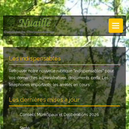
NUAILLÉ
Plan de Nuaillé
.
Sentiers pédestres
Les indispensables
Guide annuel
Retrouver notre nouvelle rubrique "
indispensables
" pour
Histoire
vos démarches administratives, documents cerfa, Les
Galerie
téléphones importants, les arrêtés en cours ...
LA MAIRIE
Les dernières mises à jour
Horaires
Conseils Municipaux et Délibérations 2026
Agence postale
Santé