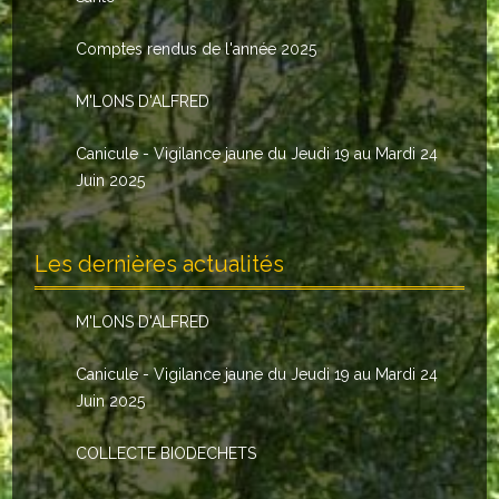
Le conseil municipal
Comptes rendus de l'année 2025
Les élus
M'LONS D'ALFRED
Les commissions
Canicule - Vigilance jaune du Jeudi 19 au Mardi 24
Les comptes rendus
Juin 2025
Le personnel communal
Les dernières actualités
L'Echo de Nuaillé
Tarifs et locations
M'LONS D'ALFRED
Galeries photos
Canicule - Vigilance jaune du Jeudi 19 au Mardi 24
Juin 2025
INDISPENSABLES
COLLECTE BIODECHETS
Nouveaux arrivants