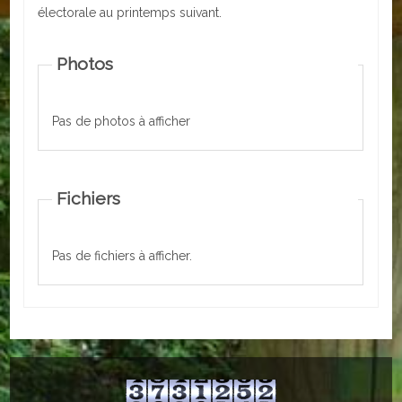
électorale au printemps suivant.
ACTUALITÉS
Photos
ECOLES
Ecole publique
Pas de photos à afficher
Ecole privée
ASSOCIATIONS
Fichiers
Sportives
Pas de fichiers à afficher.
Loisirs et animations
Services
Culturelles
Parents d'élèves