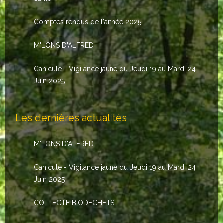
Le conseil municipal
Comptes rendus de l'année 2025
Les élus
M'LONS D'ALFRED
Les commissions
Canicule - Vigilance jaune du Jeudi 19 au Mardi 24
Les comptes rendus
Juin 2025
Le personnel communal
Les dernières actualités
L'Echo de Nuaillé
Tarifs et locations
M'LONS D'ALFRED
Galeries photos
Canicule - Vigilance jaune du Jeudi 19 au Mardi 24
Juin 2025
INDISPENSABLES
COLLECTE BIODECHETS
Nouveaux arrivants