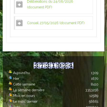
Délibérations du 24/06/2026
Autres
(document PDF)
ENTREPRISES
Conseil 27/05/2026 (document PDF)
L'agriculture
Capitale du chrysanthème
Nos entreprises
Industries
Transports
Aujourd'hu
1309
Hier
1670
Commerces
Cette semaine
8410
Hotels/Restaurants
La semaine dernière
3353256
Mois en cours
12589
Garages
Le mois dernier
56661