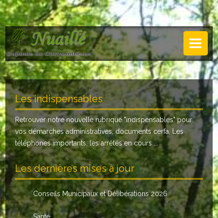
NUAILLÉ
Plan de Nuaillé
.
Sentiers pédestres
Les indispensables
Guide annuel
Retrouver notre nouvelle rubrique "
indispensables
" pour
Histoire
vos démarches administratives, documents cerfa, Les
Galerie
téléphones importants, les arrêtés en cours ...
LA MAIRIE
Les dernières mises à jour
Horaires
Conseils Municipaux et Délibérations 2026
Agence postale
Santé