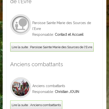
de l'Evre
ACTUALITÉS
ECOLES
Paroisse Sainte Marie des Sources de
l'Evre
Ecole publique
Responsable:
Contact et Accueil
Ecole privée
Lire la suite : Paroisse Sainte Marie des Sources de l'Evre
ASSOCIATIONS
Sportives
Anciens combattants
Loisirs et animations
Services
Anciens combattants
Responsable:
Christian JOUIN
Culturelles
Parents d'élèves
Lire la suite : Anciens combattants