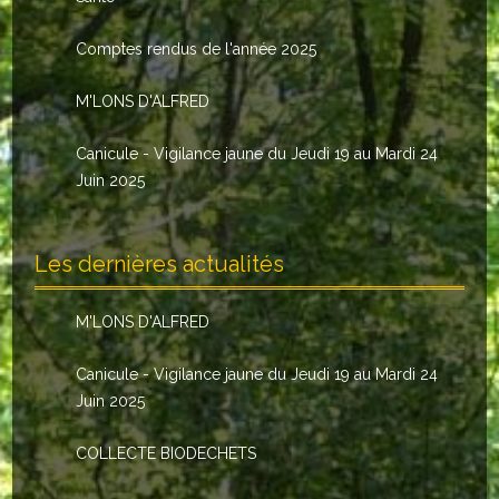
Le conseil municipal
Comptes rendus de l'année 2025
Les élus
M'LONS D'ALFRED
Les commissions
Canicule - Vigilance jaune du Jeudi 19 au Mardi 24
Les comptes rendus
Juin 2025
Le personnel communal
Les dernières actualités
L'Echo de Nuaillé
Tarifs et locations
M'LONS D'ALFRED
Galeries photos
Canicule - Vigilance jaune du Jeudi 19 au Mardi 24
Juin 2025
INDISPENSABLES
COLLECTE BIODECHETS
Nouveaux arrivants