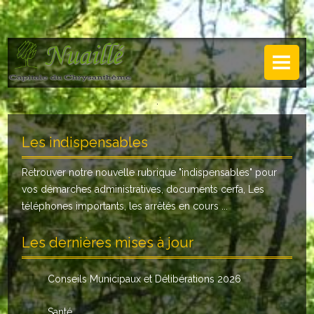
NUAILLÉ
Plan de Nuaillé
.
Sentiers pédestres
Les indispensables
Guide annuel
Retrouver notre nouvelle rubrique "
indispensables
" pour
Histoire
vos démarches administratives, documents cerfa, Les
Galerie
téléphones importants, les arrêtés en cours ...
LA MAIRIE
Les dernières mises à jour
Horaires
Conseils Municipaux et Délibérations 2026
Agence postale
Santé