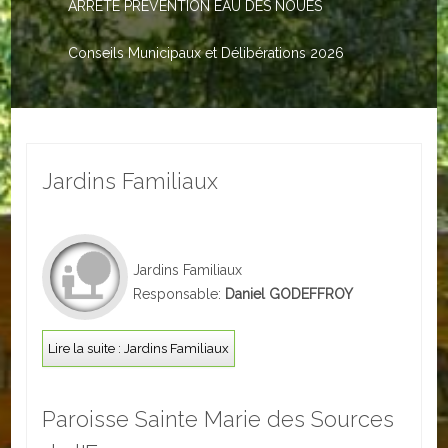
ARRETE PREVENTION EAU DES NOUES
Le PACS
Voter
Conseils Municipaux et Délibérations 2026
Bientôt 16 ans
Vos Papiers
Jardins Familiaux
Urbanisme
Adresses/Téléphone
Santé
Jardins Familiaux
Responsable:
Daniel GODEFFROY
Social
Lire la suite : Jardins Familiaux
Culturel
Divers
Paroisse Sainte Marie des Sources
Arrêtes en cours