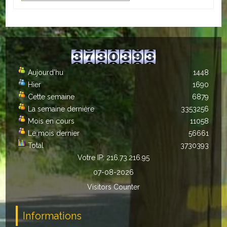
Autres
ENTREPRISES
L'agriculture
Aujourd'hu
1448
Capitale du chrysanthème
Hier
1690
Cette semaine
6879
Nos entreprises
La semaine dernière
3353256
Mois en cours
11058
Industries
Le mois dernier
56661
Total
3730393
Transports
Votre IP: 216.73.216.95
Commerces
07-08-2026
Visitors Counter
Hotels/Restaurants
Garages
Informations