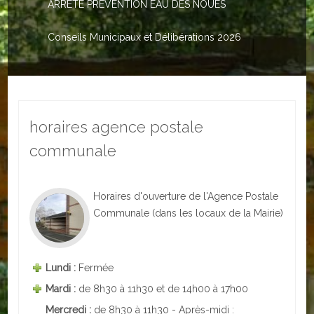
ARRETE PREVENTION EAU DES NOUES
Le PACS
Voter
Conseils Municipaux et Délibérations 2026
Bientôt 16 ans
Vos Papiers
horaires agence postale
Urbanisme
communale
Adresses/Téléphone
Santé
Horaires d'ouverture de l'Agence Postale
Communale (dans les locaux de la Mairie)
Social
Culturel
Lundi :
Fermée
Divers
Mardi :
de 8h30 à 11h30 et de 14h00 à 17h00
Mercredi :
de 8h30 à 11h30 - Après-midi :
Arrêtes en cours