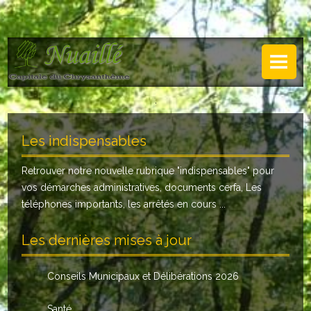
NUAILLÉ
Plan de Nuaillé
.
Sentiers pédestres
Les indispensables
Guide annuel
Retrouver notre nouvelle rubrique "
indispensables
" pour
Histoire
vos démarches administratives, documents cerfa, Les
Galerie
téléphones importants, les arrêtés en cours ...
LA MAIRIE
Les dernières mises à jour
Horaires
Conseils Municipaux et Délibérations 2026
Agence postale
Santé