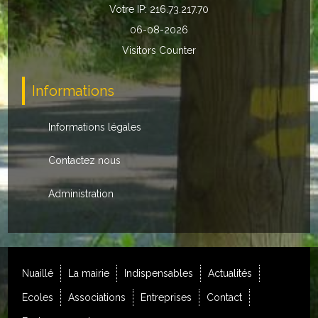
Votre IP: 216.73.217.70
Autres
06-08-2026
Visitors Counter
ENTREPRISES
L'agriculture
Informations
Capitale du chrysanthème
Informations légales
Nos entreprises
Contactez nous
Industries
Administration
Transports
Commerces
Hotels/Restaurants
Nuaillé
La mairie
Indispensables
Actualités
Ecoles
Associations
Entreprises
Contact
Garages