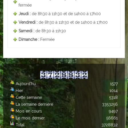
fermée
ACTUALITÉS
Jeudi :
de 8h30 à 11h30 et de 14h00 à 17h00
Vendredi :
de 8h30 à 11h30 et de 14h00 à 17h00
ECOLES
Samedi :
de 8h30 à 11h30
Ecole publique
Dimanche :
Fermée
Ecole privée
ASSOCIATIONS
Sportives
Aujourd'hu
1577
Loisirs et animations
Hier
1014
Cette semaine
5318
Services
La semaine dernière
3353256
Culturelles
Mois en cours
9497
Le mois dernier
56661
Parents d'élèves
Total
3728832