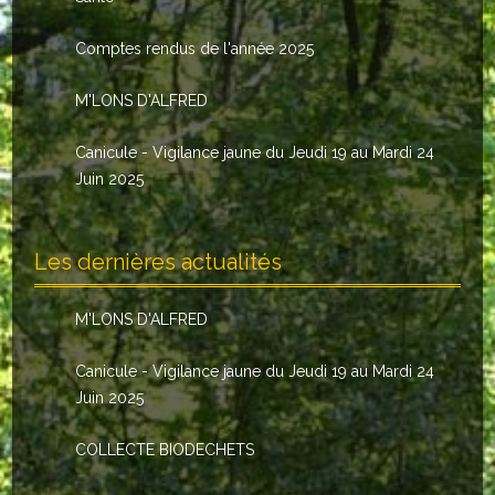
Le conseil municipal
Comptes rendus de l'année 2025
Les élus
M'LONS D'ALFRED
Les commissions
Canicule - Vigilance jaune du Jeudi 19 au Mardi 24
Les comptes rendus
Juin 2025
Le personnel communal
Les dernières actualités
L'Echo de Nuaillé
Tarifs et locations
M'LONS D'ALFRED
Galeries photos
Canicule - Vigilance jaune du Jeudi 19 au Mardi 24
Juin 2025
INDISPENSABLES
COLLECTE BIODECHETS
Nouveaux arrivants