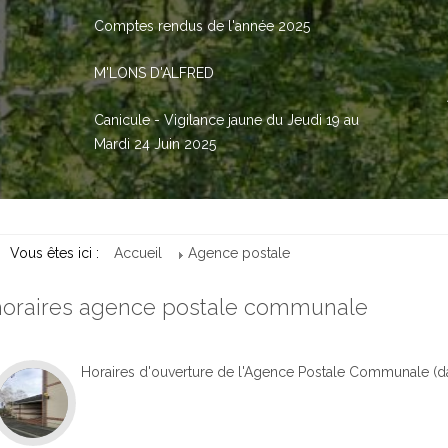
Comptes rendus de l'année 2025
M'LONS D'ALFRED
Canicule - Vigilance jaune du Jeudi 19 au
Mardi 24 Juin 2025
Vous êtes ici :
Accueil
Agence postale
horaires agence postale communale
Horaires d'ouverture de l'Agence Postale Communale (dan