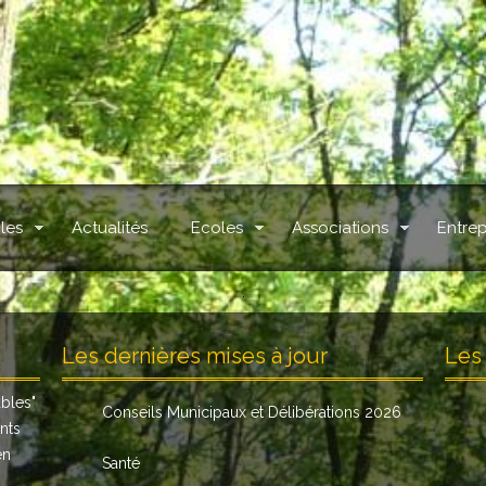
les
Actualités
Ecoles
Associations
Entrep
.
Les dernières mises à jour
Les 
ables
"
Conseils Municipaux et Délibérations 2026
nts
en
Santé