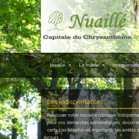
Nuaillé
La mairie
Indispensab
Les indispensables
Retrouver notre nouvelle rubrique "
indispens
pour vos démarches administratives, docume
cerfa, Les téléphones importants, les arrêtés 
cours ...