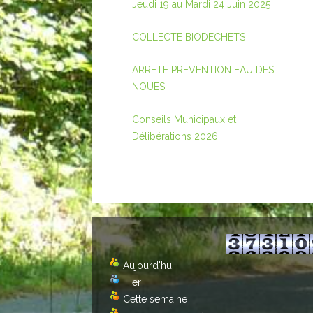
Jeudi 19 au Mardi 24 Juin 2025
COLLECTE BIODECHETS
ARRETE PREVENTION EAU DES
NOUES
Conseils Municipaux et
Délibérations 2026
Aujourd'hu
Hier
Cette semaine