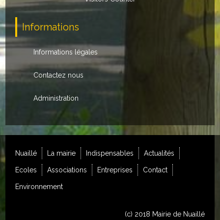
Loisirs
Informations
Batiments/TP
Services
Informations légales
CONTACT
Contactez nous
ENVIRONNEMENT
Administration
Informations générales
Actualités
Nuaillé
La mairie
Indispensables
Actualités
Ecoles
Associations
Entreprises
Contact
Environnement
(c) 2018 Mairie de Nuaillé