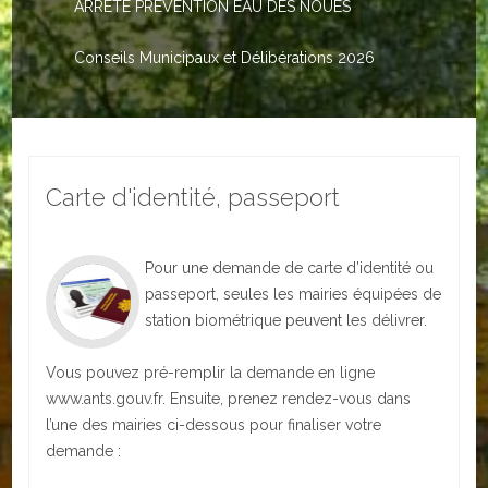
ARRETE PREVENTION EAU DES NOUES
Le PACS
Voter
Conseils Municipaux et Délibérations 2026
Bientôt 16 ans
Vos Papiers
Carte d'identité, passeport
Urbanisme
Adresses/Téléphone
Pour une demande de carte d’identité ou
Santé
passeport, seules les mairies équipées de
station biométrique peuvent les délivrer.
Social
Vous pouvez pré-remplir la demande en ligne
Culturel
www.ants.gouv.fr. Ensuite, prenez rendez-vous dans
l’une des mairies ci-dessous pour finaliser votre
Divers
demande :
Arrêtes en cours