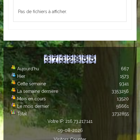
Autres
Pas de fichiers à afficher.
ENTREPRISES
L'agriculture
Capitale du chrysanthème
Nos entreprises
Aujourd'hu
667
Hier
1573
Industries
Cette semaine
9341
Transports
La semaine dernière
3353256
Mois en cours
13520
Commerces
Le mois dernier
56661
Total
3732855
Hotels/Restaurants
Votre IP: 216.73.217.141
09-08-2026
Garages
Visitors Counter