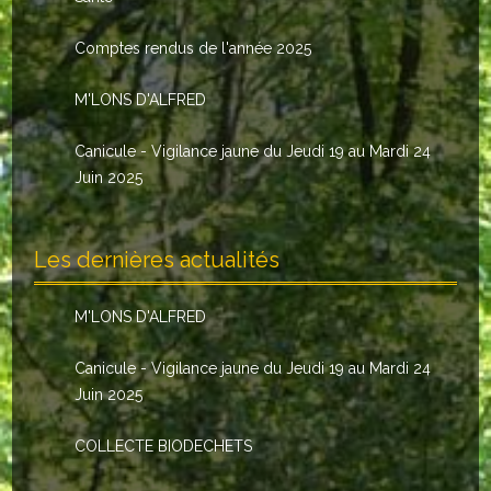
Le conseil municipal
Comptes rendus de l'année 2025
Les élus
M'LONS D'ALFRED
Les commissions
Canicule - Vigilance jaune du Jeudi 19 au Mardi 24
Les comptes rendus
Juin 2025
Le personnel communal
Les dernières actualités
L'Echo de Nuaillé
Tarifs et locations
M'LONS D'ALFRED
Galeries photos
Canicule - Vigilance jaune du Jeudi 19 au Mardi 24
Juin 2025
INDISPENSABLES
COLLECTE BIODECHETS
Nouveaux arrivants