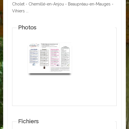
Cholet - Chemillé-en-Anjou - Beaupréau-en-Mauges -
Vihiers ...
ACTUALITÉS
ECOLES
Photos
Ecole publique
Ecole privée
ASSOCIATIONS
Sportives
Loisirs et animations
Services
Culturelles
Fichiers
Parents d'élèves