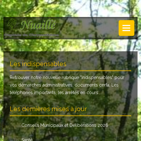
NUAILLÉ
Plan de Nuaillé
.
Sentiers pédestres
Les indispensables
Guide annuel
Retrouver notre nouvelle rubrique "
indispensables
" pour
Histoire
vos démarches administratives, documents cerfa, Les
Galerie
téléphones importants, les arrêtés en cours ...
LA MAIRIE
Les dernières mises à jour
Horaires
Conseils Municipaux et Délibérations 2026
Agence postale
Santé