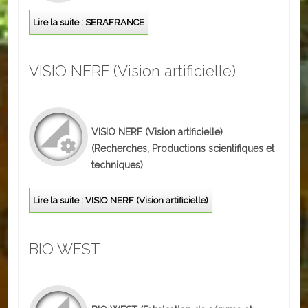
Autres
Lire la suite : SERAFRANCE
ENTREPRISES
VISIO NERF (Vision artificielle)
L'agriculture
Capitale du chrysanthème
VISIO NERF (Vision artificielle)
Nos entreprises
(Recherches, Productions scientifiques et
techniques)
Industries
Transports
Lire la suite : VISIO NERF (Vision artificielle)
Commerces
BIO WEST
Hotels/Restaurants
Garages