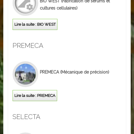
BIO WEST
(Fabrication de sérums et
Loisirs
cultures cellulaires)
Batiments/TP
Lire la suite : BIO WEST
Services
CONTACT
PREMECA
ENVIRONNEMENT
Informations générales
PREMECA
(Mécanique de précision)
Actualités
Lire la suite : PREMECA
SELECTA