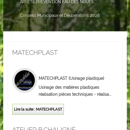
ARRETE PREVENTION EAU DES NOUES
Le PACS
Voter
Conseils Municipaux et Délibérations 2026
Bientôt 16 ans
Vos Papiers
MATECHPLAST
Urbanisme
Adresses/Téléphone
Santé
MATECHPLAST
(Usinage plastique)
Usinage des matières plastiques
Social
réalisation pièces techniques - réalisa...
Culturel
Lire la suite : MATECHPLAST
Divers
ATELIER B.CHALIGNÉ
Arrêtes en cours