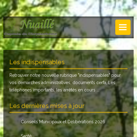
NUAILLÉ
Plan de Nuaillé
.
Sentiers pédestres
Les indispensables
Guide annuel
Retrouver notre nouvelle rubrique "
indispensables
" pour
Histoire
vos démarches administratives, documents cerfa, Les
Galerie
téléphones importants, les arrêtés en cours ...
LA MAIRIE
Les dernières mises à jour
Horaires
Conseils Municipaux et Délibérations 2026
Agence postale
Santé