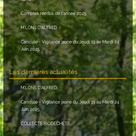
Le conseil municipal
Comptes rendus de l'année 2025
Les élus
M'LONS D'ALFRED
Les commissions
Canicule - Vigilance jaune du Jeudi 19 au Mardi 24
Les comptes rendus
Juin 2025
Le personnel communal
Les dernières actualités
L'Echo de Nuaillé
Tarifs et locations
M'LONS D'ALFRED
Galeries photos
Canicule - Vigilance jaune du Jeudi 19 au Mardi 24
Juin 2025
INDISPENSABLES
COLLECTE BIODECHETS
Nouveaux arrivants