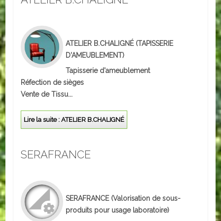
ACTUALITÉS
ECOLES
ATELIER B.CHALIGNÉ
(TAPISSERIE
D'AMEUBLEMENT)
Ecole publique
Tapisserie d'ameublement
Réfection de sièges
Ecole privée
Vente de Tissu...
ASSOCIATIONS
Lire la suite : ATELIER B.CHALIGNÉ
Sportives
Loisirs et animations
SERAFRANCE
Services
Culturelles
SERAFRANCE
(Valorisation de sous-
produits pour usage laboratoire)
Parents d'élèves