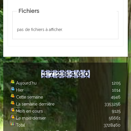
Autres
Fichiers
ENTREPRISES
pas de fichiers à afficher.
L'agriculture
Capitale du chrysanthème
Nos entreprises
Industries
Aujourd'hu
1205
Transports
Hier
1014
Cette semaine
4946
Commerces
La semaine dernière
3353256
Hotels/Restaurants
Mois en cours
9125
Le mois dernier
56661
Garages
Total
3728460