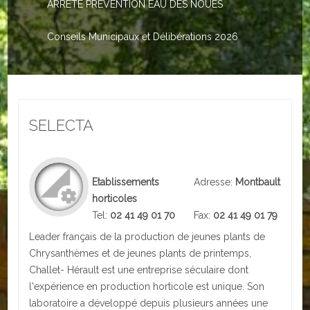
ARRETE PREVENTION EAU DES NOUES
Le PACS
Voter
Conseils Municipaux et Délibérations 2026
Bientôt 16 ans
Vos Papiers
SELECTA
Urbanisme
Adresses/Téléphone
Etablissements
Adresse:
Montbault
Santé
horticoles
Tel:
02 41 49 01 70
Fax:
02 41 49 01 79
Social
Leader français de la production de jeunes plants de
Culturel
Chrysanthèmes et de jeunes plants de printemps,
Challet- Hérault est une entreprise séculaire dont
Divers
l'expérience en production horticole est unique. Son
laboratoire a développé depuis plusieurs années une
Arrêtes en cours