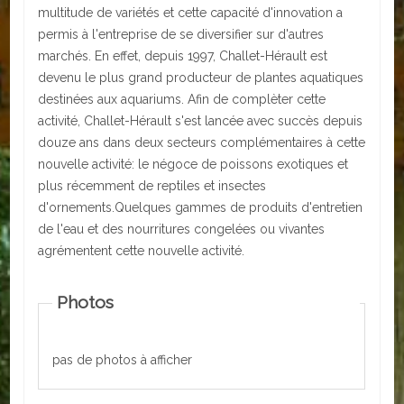
multitude de variétés et cette capacité d'innovation a
permis à l'entreprise de se diversifier sur d'autres
ACTUALITÉS
marchés. En effet, depuis 1997, Challet-Hérault est
ECOLES
devenu le plus grand producteur de plantes aquatiques
destinées aux aquariums. Afin de complèter cette
Ecole publique
activité, Challet-Hérault s'est lancée avec succès depuis
douze ans dans deux secteurs complémentaires à cette
Ecole privée
nouvelle activité: le négoce de poissons exotiques et
plus récemment de reptiles et insectes
ASSOCIATIONS
d'ornements.Quelques gammes de produits d'entretien
de l'eau et des nourritures congelées ou vivantes
Sportives
agrémentent cette nouvelle activité.
Loisirs et animations
Photos
Services
Culturelles
pas de photos à afficher
Parents d'élèves