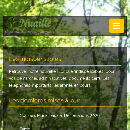
NUAILLÉ
Plan de Nuaillé
.
Sentiers pédestres
Les indispensables
Guide annuel
Retrouver notre nouvelle rubrique "
indispensables
" pour
Histoire
vos démarches administratives, documents cerfa, Les
Galerie
téléphones importants, les arrêtés en cours ...
LA MAIRIE
Les dernières mises à jour
Horaires
Conseils Municipaux et Délibérations 2026
Agence postale
Santé