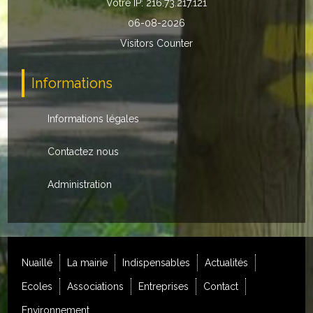
Votre IP: 216.73.217.121
Loisirs
06-08-2026
Batiments/TP
Visitors Counter
Services
Informations
CONTACT
Informations légales
ENVIRONNEMENT
Contactez nous
Informations générales
Administration
Actualités
Nuaillé
La mairie
Indispensables
Actualités
Ecoles
Associations
Entreprises
Contact
Environnement