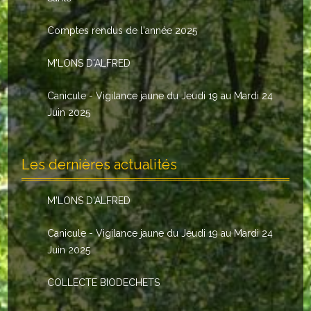
Le conseil municipal
Comptes rendus de l'année 2025
Les élus
M'LONS D'ALFRED
Les commissions
Canicule - Vigilance jaune du Jeudi 19 au Mardi 24
Les comptes rendus
Juin 2025
Le personnel communal
Les dernières actualités
L'Echo de Nuaillé
Tarifs et locations
M'LONS D'ALFRED
Galeries photos
Canicule - Vigilance jaune du Jeudi 19 au Mardi 24
Juin 2025
INDISPENSABLES
COLLECTE BIODECHETS
Nouveaux arrivants