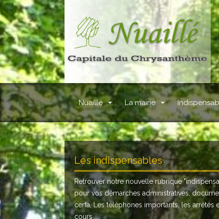
Nuaillé
La mairie
Indispensab
Les indispensables
Retrouver notre nouvelle rubrique "
indispens
pour vos démarches administratives, docume
cerfa, Les téléphones importants, les arrêtés 
cours ...