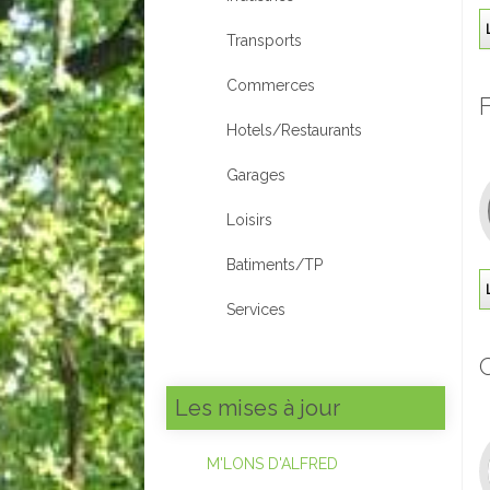
Transports
Commerces
Hotels/Restaurants
Garages
Loisirs
Batiments/TP
Services
Les mises à jour
M'LONS D'ALFRED