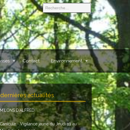
rises
Contact
Environnement
dernières actualités
M'LONS D'ALFRED
Canicule - Vigilance jaune du Jeudi 19 au