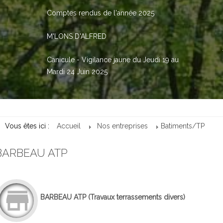
Comptes rendus de l'année 2025
M'LONS D'ALFRED
Canicule - Vigilance jaune du Jeudi 19 au
Mardi 24 Juin 2025
Vous êtes ici :
Accueil
Nos entreprises
Batiments/TP
BARBEAU ATP
BARBEAU ATP
(Travaux terrassements divers)