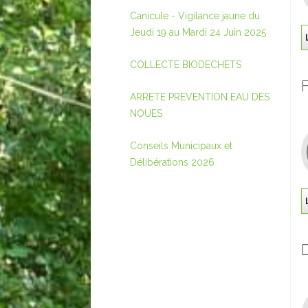
Canicule - Vigilance jaune du
Jeudi 19 au Mardi 24 Juin 2025
COLLECTE BIODECHETS
ARRETE PREVENTION EAU DES
NOUES
Conseils Municipaux et
Délibérations 2026