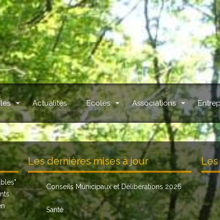
les
Actualités
Ecoles
Associations
Entrep
.
Les dernières mises à jour
Les 
ables
"
Conseils Municipaux et Délibérations 2026
nts
en
Santé