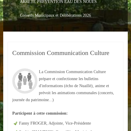
ARRETE PREVENTION EAU DES NOUES
Le PACS
Voter
Conseils Municipaux et Délibérations 2026
Bientôt 16 ans
Vos Papiers
Commission Communication Culture
Urbanisme
Adresses/Téléphone
La Commission Communication Culture
Santé
prépare et confectionne les bulletins
d'informations (écho de Nuaillé), anime et
Social
prévoit les animations communales (concerts,
journée du patrimoine...)
Culturel
Participent à cette commission:
Divers
Fanny FROGER, Adjointe, Vice-Présidente
Arrêtes en cours