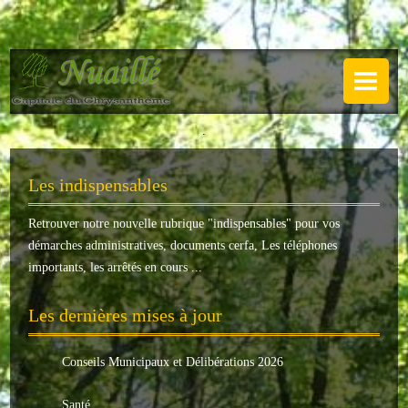
NUAILLÉ
Plan de Nuaillé
.
Sentiers pédestres
Les indispensables
Guide annuel
Retrouver notre nouvelle rubrique "
indispensables
" pour vos
Histoire
démarches administratives, documents cerfa, Les téléphones
Galerie
importants, les arrêtés en cours ...
LA MAIRIE
Les dernières mises à jour
Horaires
Conseils Municipaux et Délibérations 2026
Agence postale
Santé