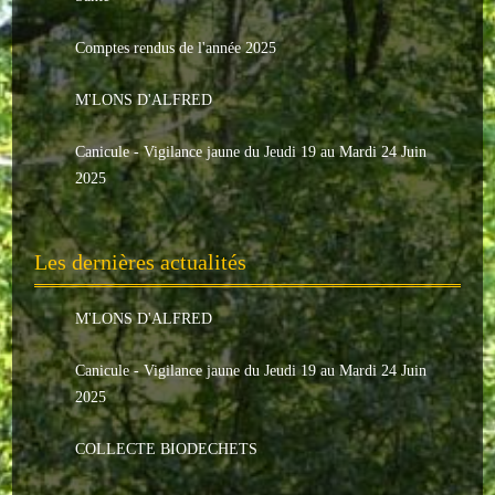
Le conseil municipal
Comptes rendus de l'année 2025
Les élus
M'LONS D'ALFRED
Les commissions
Canicule - Vigilance jaune du Jeudi 19 au Mardi 24 Juin
Les comptes rendus
2025
Le personnel communal
Les dernières actualités
L'Echo de Nuaillé
Tarifs et locations
M'LONS D'ALFRED
Galeries photos
Canicule - Vigilance jaune du Jeudi 19 au Mardi 24 Juin
2025
INDISPENSABLES
COLLECTE BIODECHETS
Nouveaux arrivants