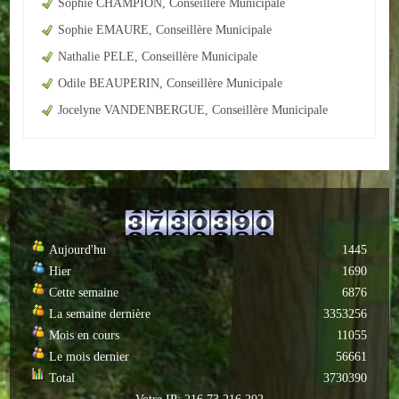
Sophie CHAMPION, Conseillère Municipale
Sophie EMAURE, Conseillère Municipale
ACTUALITÉS
Nathalie PELE, Conseillère Municipale
ECOLES
Odile BEAUPERIN, Conseillère Municipale
Jocelyne VANDENBERGUE, Conseillère Municipale
Ecole publique
Ecole privée
ASSOCIATIONS
Sportives
Aujourd'hu
1445
Loisirs et animations
Hier
1690
Cette semaine
6876
Services
La semaine dernière
3353256
Mois en cours
11055
Culturelles
Le mois dernier
56661
Total
3730390
Parents d'élèves