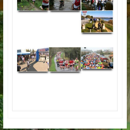
ACTUALITÉS
ECOLES
Ecole publique
Ecole privée
ASSOCIATIONS
Sportives
Loisirs et animations
Services
Culturelles
Parents d'élèves