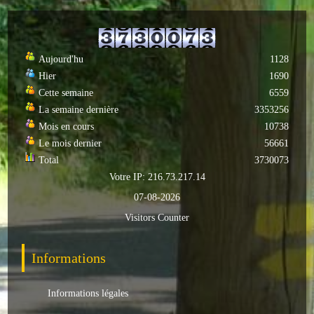
Autres
ENTREPRISES
Aujourd'hu
1128
Hier
1690
L'agriculture
Cette semaine
6559
La semaine dernière
3353256
Capitale du chrysanthème
Mois en cours
10738
Nos entreprises
Le mois dernier
56661
Total
3730073
Industries
Votre IP: 216.73.217.14
07-08-2026
Transports
Visitors Counter
Commerces
Informations
Hotels/Restaurants
Informations légales
Garages