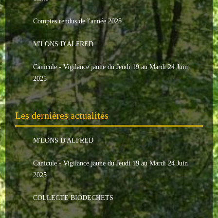
Le conseil municipal
Comptes rendus de l'année 2025
Les élus
M'LONS D'ALFRED
Les commissions
Canicule - Vigilance jaune du Jeudi 19 au Mardi 24 Juin
Les comptes rendus
2025
Le personnel communal
Les dernières actualités
L'Echo de Nuaillé
Tarifs et locations
M'LONS D'ALFRED
Galeries photos
Canicule - Vigilance jaune du Jeudi 19 au Mardi 24 Juin
2025
INDISPENSABLES
COLLECTE BIODECHETS
Nouveaux arrivants