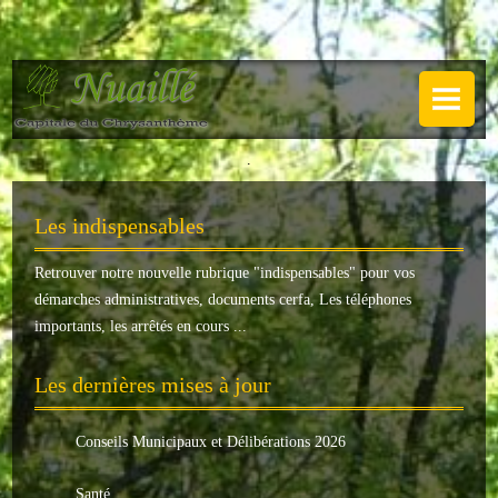
NUAILLÉ
Plan de Nuaillé
.
Sentiers pédestres
Les indispensables
Guide annuel
Retrouver notre nouvelle rubrique "
indispensables
" pour vos
Histoire
démarches administratives, documents cerfa, Les téléphones
Galerie
importants, les arrêtés en cours ...
LA MAIRIE
Les dernières mises à jour
Horaires
Conseils Municipaux et Délibérations 2026
Agence postale
Santé