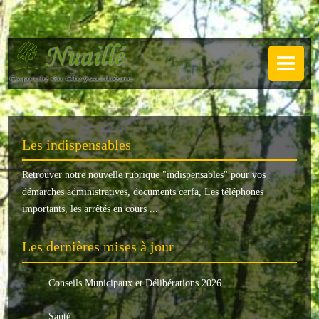
NUAILLÉ
Plan de Nuaillé
.
Sentiers pédestres
Les indispensables
Guide annuel
Retrouver notre nouvelle rubrique "
indispensables
" pour vos
Histoire
démarches administratives, documents cerfa, Les téléphones
Galerie
importants, les arrêtés en cours ...
LA MAIRIE
Les dernières mises à jour
Horaires
Conseils Municipaux et Délibérations 2026
Agence postale
Santé