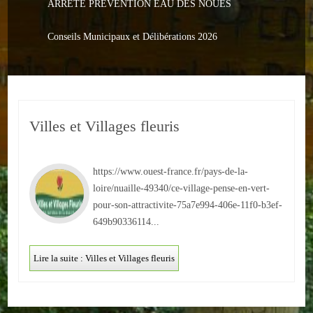
ARRETE PREVENTION EAU DES NOUES
Le PACS
Voter
Conseils Municipaux et Délibérations 2026
Bientôt 16 ans
Vos Papiers
Villes et Villages fleuris
Urbanisme
Adresses/Téléphone
https://www.ouest-france.fr/pays-de-la-
Santé
loire/nuaille-49340/ce-village-pense-en-vert-
pour-son-attractivite-75a7e994-406e-11f0-b3ef-
Social
649b90336114...
Culturel
Lire la suite : Villes et Villages fleuris
Divers
Arrêtes en cours