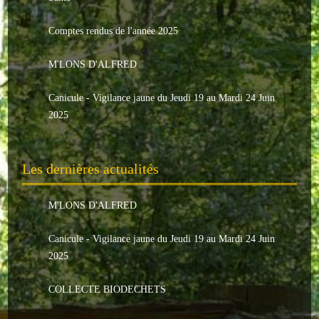
Le conseil municipal
Comptes rendus de l'année 2025
Les élus
M'LONS D'ALFRED
Les commissions
Canicule - Vigilance jaune du Jeudi 19 au Mardi 24 Juin
Les comptes rendus
2025
Le personnel communal
Les dernières actualités
L'Echo de Nuaillé
Tarifs et locations
M'LONS D'ALFRED
Galeries photos
Canicule - Vigilance jaune du Jeudi 19 au Mardi 24 Juin
2025
INDISPENSABLES
COLLECTE BIODECHETS
Nouveaux arrivants