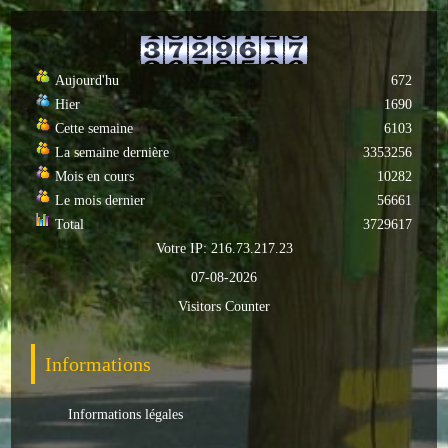
ACTUALITÉS
Aujourd'hu
672
ECOLES
Hier
1690
Ecole publique
Cette semaine
6103
La semaine dernière
3353256
Ecole privée
Mois en cours
10282
Le mois dernier
56661
ASSOCIATIONS
Total
3729617
Votre IP: 216.73.217.23
Sportives
07-08-2026
Loisirs et animations
Visitors Counter
Services
Informations
Culturelles
Informations légales
Parents d'élèves