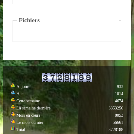
Autres
Fichiers
ENTREPRISES
L'agriculture
Capitale du chrysanthème
Nos entreprises
Industries
Transports
Aujourd'hu
933
Hier
1014
Commerces
Cette semaine
4674
La semaine dernière
3353256
Hotels/Restaurants
Mois en cours
8853
Le mois dernier
56661
Garages
Total
3728188