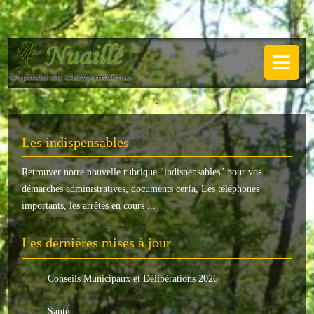
NUAILLÉ
Plan de Nuaillé
.
Sentiers pédestres
Les indispensables
Guide annuel
Retrouver notre nouvelle rubrique "
indispensables
" pour vos
Histoire
démarches administratives, documents cerfa, Les téléphones
Galerie
importants, les arrêtés en cours ...
LA MAIRIE
Les dernières mises à jour
Horaires
Conseils Municipaux et Délibérations 2026
Agence postale
Santé