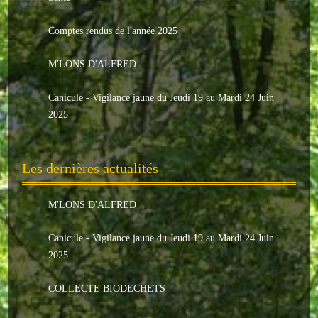
Le conseil municipal
Comptes rendus de l'année 2025
Les élus
M'LONS D'ALFRED
Les commissions
Canicule - Vigilance jaune du Jeudi 19 au Mardi 24 Juin
Les comptes rendus
2025
Le personnel communal
Les dernières actualités
L'Echo de Nuaillé
Tarifs et locations
M'LONS D'ALFRED
Galeries photos
Canicule - Vigilance jaune du Jeudi 19 au Mardi 24 Juin
2025
INDISPENSABLES
COLLECTE BIODECHETS
Nouveaux arrivants