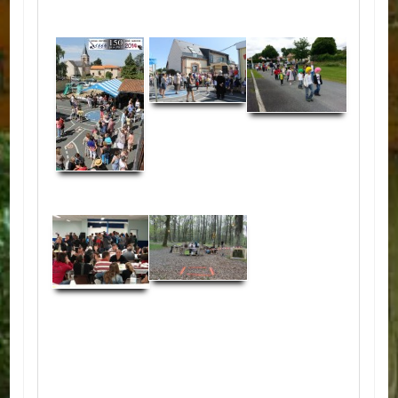
ACTUALITÉS
ECOLES
Ecole publique
Ecole privée
ASSOCIATIONS
Sportives
Loisirs et animations
Services
Culturelles
Parents d'élèves