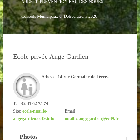
ARRETE PREVENTION EAU DES NOUES
Le PACS
Voter
Conseils Municipaux et Délibérations 2026
Bientôt 16 ans
Vos Papiers
Ecole privée Ange Gardien
Urbanisme
Adresses/Téléphone
Adresse:
14 rue Germaine de Terves
Santé
Social
Tel:
02 41 62 75 74
Site:
ecole-nuaille-
Email:
Culturel
angegardien.ec49.info
nuaille.angegardien@ec49.fr
Divers
Photos
Arrêtes en cours