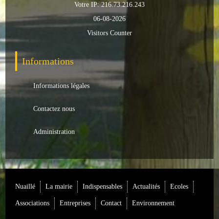
Votre IP: 216.73.216.243
Loisirs
06-08-2026
Batiments/TP
Visitors Counter
Services
Informations
CONTACT
Informations légales
ENVIRONNEMENT
Contactez nous
Informations générales
Administration
Actualités
Nuaillé
La mairie
Indispensables
Actualités
Ecoles
Associations
Entreprises
Contact
Environnement