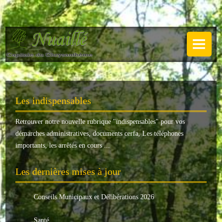
NUAILLÉ
Plan de Nuaillé
.
Sentiers pédestres
Les indispensables
Guide annuel
Retrouver notre nouvelle rubrique "
indispensables
" pour vos
Histoire
démarches administratives, documents cerfa, Les téléphones
Galerie
importants, les arrêtés en cours ...
LA MAIRIE
Les dernières mises à jour
Horaires
Conseils Municipaux et Délibérations 2026
Agence postale
Santé