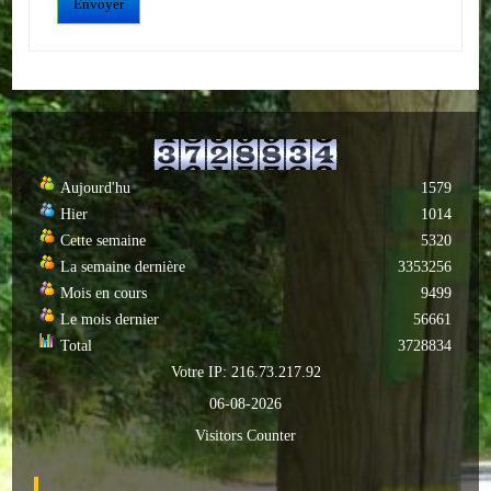
Envoyer
ACTUALITÉS
ECOLES
Ecole publique
Ecole privée
Aujourd'hu
1579
Hier
1014
ASSOCIATIONS
Cette semaine
5320
La semaine dernière
3353256
Sportives
Mois en cours
9499
Le mois dernier
56661
Loisirs et animations
Total
3728834
Votre IP: 216.73.217.92
Services
06-08-2026
Culturelles
Visitors Counter
Parents d'élèves