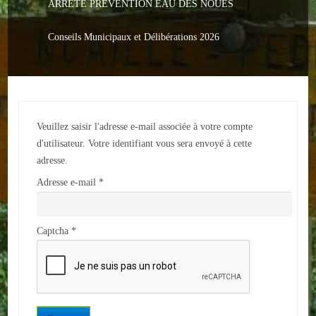
ARRETE PREVENTION EAU DES NOUES
Le PACS
Voter
Conseils Municipaux et Délibérations 2026
Bientôt 16 ans
Vos Papiers
Veuillez saisir l'adresse e-mail associée à votre compte
Urbanisme
d'utilisateur. Votre identifiant vous sera envoyé à cette
Adresses/Téléphone
adresse.
Adresse e-mail
*
Santé
Social
Captcha
*
Culturel
Divers
Arrêtes en cours