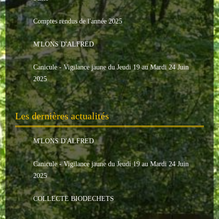
Le conseil municipal
Comptes rendus de l'année 2025
Les élus
M'LONS D'ALFRED
Les commissions
Canicule - Vigilance jaune du Jeudi 19 au Mardi 24 Juin
Les comptes rendus
2025
Le personnel communal
Les dernières actualités
L'Echo de Nuaillé
Tarifs et locations
M'LONS D'ALFRED
Galeries photos
Canicule - Vigilance jaune du Jeudi 19 au Mardi 24 Juin
2025
INDISPENSABLES
COLLECTE BIODECHETS
Nouveaux arrivants