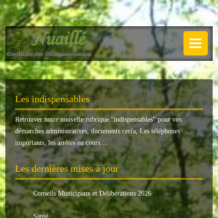
NUAILLÉ
Plan de Nuaillé
.
Sentiers pédestres
Les indispensables
Guide annuel
Retrouver notre nouvelle rubrique "
indispensables
" pour vos
Histoire
démarches administratives, documents cerfa, Les téléphones
Galerie
importants, les arrêtés en cours ...
LA MAIRIE
Les dernières mises à jour
Horaires
Conseils Municipaux et Délibérations 2026
Agence postale
Santé