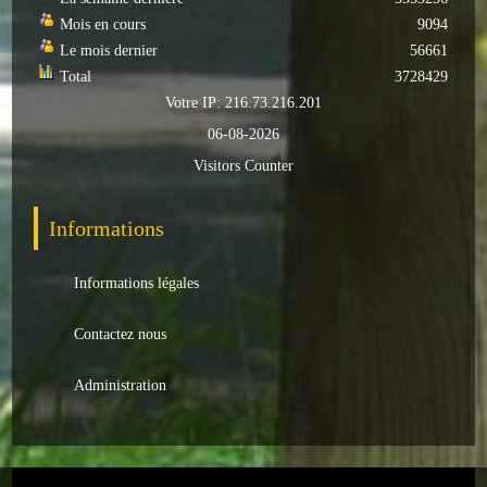
Mois en cours
9094
Le mois dernier
56661
Total
3728429
Votre IP: 216.73.216.201
06-08-2026
Visitors Counter
Informations
Informations légales
Contactez nous
Administration