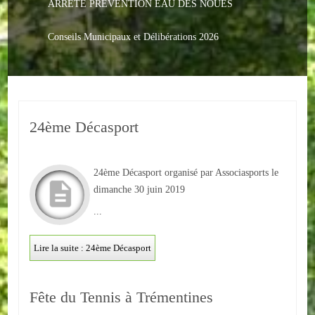
ARRETE PREVENTION EAU DES NOUES
Le PACS
Voter
Conseils Municipaux et Délibérations 2026
Bientôt 16 ans
Vos Papiers
24ème Décasport
Urbanisme
Adresses/Téléphone
24ème Décasport organisé par Associasports le
Santé
dimanche 30 juin 2019
...
Social
Lire la suite : 24ème Décasport
Culturel
Divers
Fête du Tennis à Trémentines
Arrêtes en cours