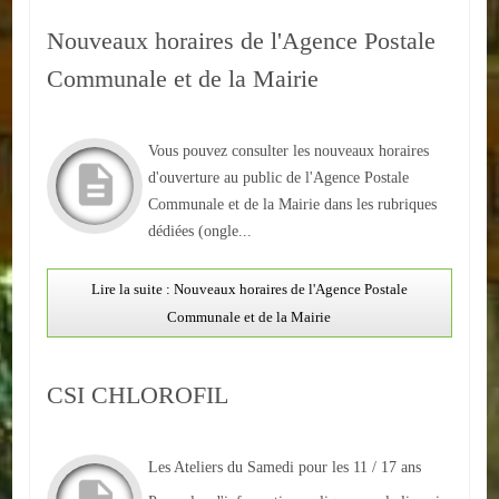
Autres
Nouveaux horaires de l'Agence Postale
Communale et de la Mairie
ENTREPRISES
L'agriculture
Vous pouvez consulter les nouveaux horaires
Capitale du chrysanthème
d'ouverture au public de l'Agence Postale
Communale et de la Mairie dans les rubriques
Nos entreprises
dédiées (ongle...
Industries
Lire la suite : Nouveaux horaires de l'Agence Postale
Communale et de la Mairie
Transports
Commerces
CSI CHLOROFIL
Hotels/Restaurants
Garages
Les Ateliers du Samedi pour les 11 / 17 ans