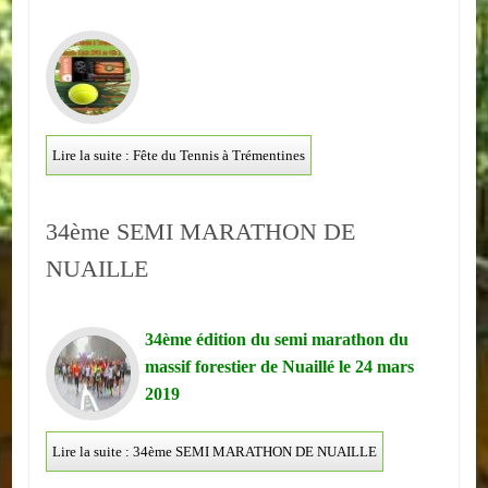
ACTUALITÉS
ECOLES
Ecole publique
Lire la suite : Fête du Tennis à Trémentines
Ecole privée
34ème SEMI MARATHON DE
ASSOCIATIONS
NUAILLE
Sportives
Loisirs et animations
34ème édition du semi marathon du
massif forestier de Nuaillé le 24 mars
Services
2019
Culturelles
Lire la suite : 34ème SEMI MARATHON DE NUAILLE
Parents d'élèves