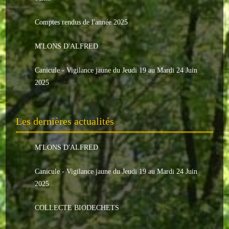
Le conseil municipal
Comptes rendus de l'année 2025
Les élus
M'LONS D'ALFRED
Les commissions
Canicule - Vigilance jaune du Jeudi 19 au Mardi 24 Juin
Les comptes rendus
2025
Le personnel communal
Les dernières actualités
L'Echo de Nuaillé
Tarifs et locations
M'LONS D'ALFRED
Galeries photos
Canicule - Vigilance jaune du Jeudi 19 au Mardi 24 Juin
2025
INDISPENSABLES
COLLECTE BIODECHETS
Nouveaux arrivants