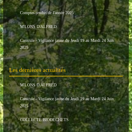
Le conseil municipal
Comptes rendus de l'année 2025
Les élus
M'LONS D'ALFRED
Les commissions
Canicule - Vigilance jaune du Jeudi 19 au Mardi 24 Juin
Les comptes rendus
2025
Le personnel communal
Les dernières actualités
L'Echo de Nuaillé
Tarifs et locations
M'LONS D'ALFRED
Galeries photos
Canicule - Vigilance jaune du Jeudi 19 au Mardi 24 Juin
2025
INDISPENSABLES
COLLECTE BIODECHETS
Nouveaux arrivants