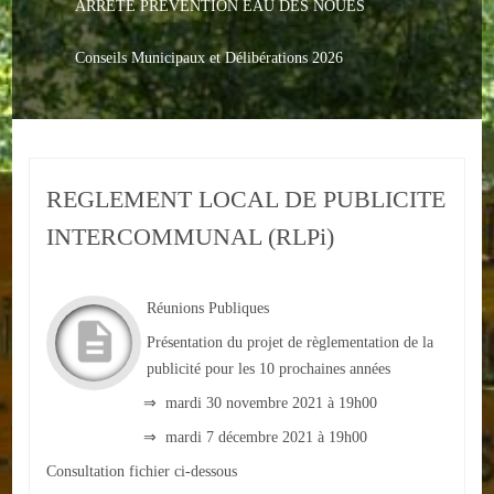
ARRETE PREVENTION EAU DES NOUES
Le PACS
Voter
Conseils Municipaux et Délibérations 2026
Bientôt 16 ans
Vos Papiers
REGLEMENT LOCAL DE PUBLICITE
Urbanisme
INTERCOMMUNAL (RLPi)
Adresses/Téléphone
Santé
Réunions Publiques
Présentation du projet de règlementation de la
Social
publicité pour les 10 prochaines années
Culturel
⇒ mardi 30 novembre 2021 à 19h00
⇒ mardi 7 décembre 2021 à 19h00
Divers
Consultation fichier ci-dessous
Arrêtes en cours