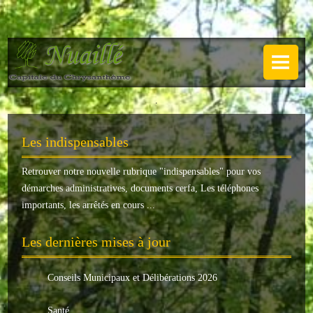
NUAILLÉ
Plan de Nuaillé
.
Sentiers pédestres
Les indispensables
Guide annuel
Retrouver notre nouvelle rubrique "
indispensables
" pour vos
Histoire
démarches administratives, documents cerfa, Les téléphones
Galerie
importants, les arrêtés en cours ...
LA MAIRIE
Les dernières mises à jour
Horaires
Conseils Municipaux et Délibérations 2026
Agence postale
Santé