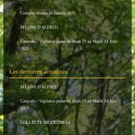
Le conseil municipal
Comptes rendus de l'année 2025
Les élus
M'LONS D'ALFRED
Les commissions
Canicule - Vigilance jaune du Jeudi 19 au Mardi 24 Juin
Les comptes rendus
2025
Le personnel communal
Les dernières actualités
L'Echo de Nuaillé
Tarifs et locations
M'LONS D'ALFRED
Galeries photos
Canicule - Vigilance jaune du Jeudi 19 au Mardi 24 Juin
2025
INDISPENSABLES
COLLECTE BIODECHETS
Nouveaux arrivants