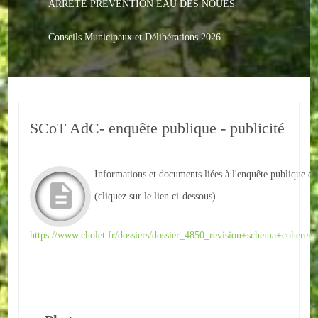
ARRETE PREVENTION EAU DES NOUES
Le PACS
Voter
Conseils Municipaux et Délibérations 2026
Bientôt 16 ans
Vos Papiers
SCoT AdC- enquête publique - publicité
Urbanisme
Adresses/Téléphone
Informations et documents liées à l'enquête publique 
Santé
(cliquez sur le lien ci-dessous)
Social
https://www.cholet.fr/dossiers/dossier_4850_revision+schema+coheren
Culturel
Divers
Arrêtes en cours