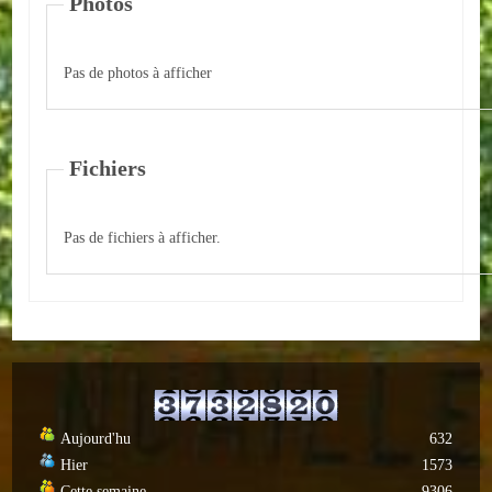
Photos
ACTUALITÉS
Pas de photos à afficher
ECOLES
Ecole publique
Fichiers
Ecole privée
ASSOCIATIONS
Pas de fichiers à afficher.
Sportives
Loisirs et animations
Services
Culturelles
Aujourd'hu
632
Hier
1573
Parents d'élèves
Cette semaine
9306