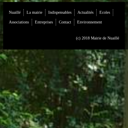
Loisirs
Nuaillé
La mairie
Indispensables
Actualités
Ecoles
Batiments/TP
Associations
Entreprises
Contact
Environnement
Services
(c) 2018 Mairie de Nuaillé
CONTACT
ENVIRONNEMENT
Informations générales
Actualités