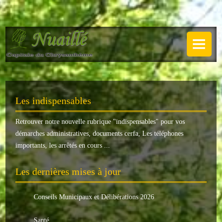
NUAILLÉ
Plan de Nuaillé
.
Sentiers pédestres
Les indispensables
Guide annuel
Retrouver notre nouvelle rubrique "
indispensables
" pour vos
Histoire
démarches administratives, documents cerfa, Les téléphones
Galerie
importants, les arrêtés en cours ...
LA MAIRIE
Les dernières mises à jour
Horaires
Conseils Municipaux et Délibérations 2026
Agence postale
Santé