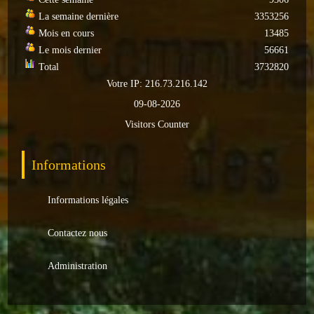
La semaine dernière
3353256
Autres
Mois en cours
13485
ENTREPRISES
Le mois dernier
56661
Total
3732820
L'agriculture
Votre IP: 216.73.216.142
09-08-2026
Capitale du chrysanthème
Visitors Counter
Nos entreprises
Informations
Industries
Informations légales
Transports
Commerces
Contactez nous
Hotels/Restaurants
Administration
Garages