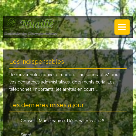
NUAILLÉ
Plan de Nuaillé
.
Sentiers pédestres
Les indispensables
Guide annuel
Retrouver notre nouvelle rubrique "
indispensables
" pour
Histoire
vos démarches administratives, documents cerfa, Les
Galerie
téléphones importants, les arrêtés en cours ...
LA MAIRIE
Les dernières mises à jour
Horaires
Conseils Municipaux et Délibérations 2026
Agence postale
Santé