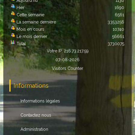
Aujourd'hu
1130
Hier
1690
Autres
Cette semaine
6561
ENTREPRISES
La semaine dernière
3353256
Mois en cours
10740
L'agriculture
Le mois dernier
56661
Total
3730075
Capitale du chrysanthème
Votre IP: 216.73.217.59
07-08-2026
Nos entreprises
Visitors Counter
Industries
Informations
Transports
Commerces
Informations légales
Hotels/Restaurants
Contactez nous
Garages
Administration