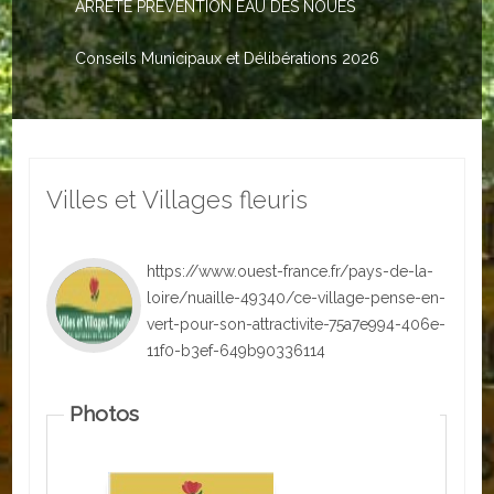
ARRETE PREVENTION EAU DES NOUES
Le PACS
Voter
Conseils Municipaux et Délibérations 2026
Bientôt 16 ans
Vos Papiers
Villes et Villages fleuris
Urbanisme
Adresses/Téléphone
https://www.ouest-france.fr/pays-de-la-
Santé
loire/nuaille-49340/ce-village-pense-en-
vert-pour-son-attractivite-75a7e994-406e-
Social
11f0-b3ef-649b90336114
Culturel
Photos
Divers
Arrêtes en cours