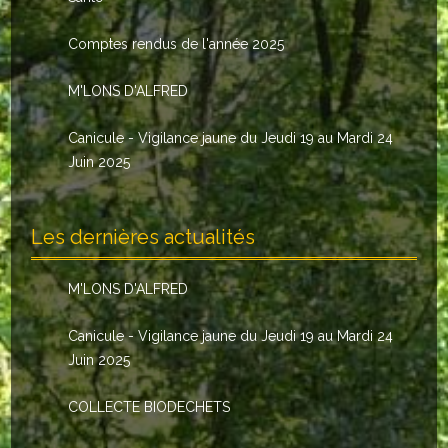
Le conseil municipal
Comptes rendus de l'année 2025
Les élus
M'LONS D'ALFRED
Les commissions
Canicule - Vigilance jaune du Jeudi 19 au Mardi 24
Les comptes rendus
Juin 2025
Le personnel communal
Les dernières actualités
L'Echo de Nuaillé
Tarifs et locations
M'LONS D'ALFRED
Galeries photos
Canicule - Vigilance jaune du Jeudi 19 au Mardi 24
Juin 2025
INDISPENSABLES
COLLECTE BIODECHETS
Nouveaux arrivants