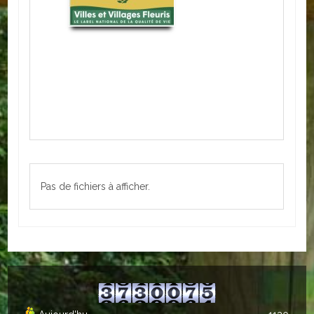
ACTUALITÉS
ECOLES
Ecole publique
Ecole privée
ASSOCIATIONS
Sportives
Pas de fichiers à afficher.
Loisirs et animations
Services
Culturelles
Parents d'élèves